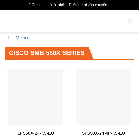
Bỏ
Cam kết giá tốt nhất
Miễn phí vận chuyển
qua
nội
dung
Menu
CISCO SMB 550X SERIES
SF550X-24-K9-EU
SF550X-24MP-K9-EU