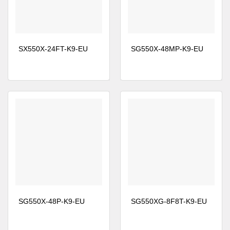
Trong một doanh nghiệp đang phát triển, nơi tính khả
dụng 24×7 là rất quan trọng, bạn cần đảm bảo rằng
nhân viên luôn có thể truy cập vào dữ liệu và tài
SX550X-24FT-K9-EU
SG550X-48MP-K9-EU
nguyên mà họ cần. Trong những môi trường này, các
thiết bị chuyển mạch có thể xếp chồng lên nhau có thể
đóng một vai trò quan trọng trong việc loại bỏ thời gian
chết và cải thiện khả năng phục hồi của mạng.
Các mô hình Cisco 500X cung cấp thêm một lớp khả
năng phục hồi với sự hỗ trợ cho Giao thức dự phòng
bộ định tuyến ảo (VRRP). VRRP cho phép bạn mở
rộng cùng khả năng phục hồi mà tính năng xếp chồng
cung cấp cho các thiết bị chuyển mạch riêng lẻ để
hoàn thành các miền mạng.
SG550X-48P-K9-EU
SG550XG-8F8T-K9-EU
Tính năng của thiết bị chuyển mạch Cisco 500
Series: