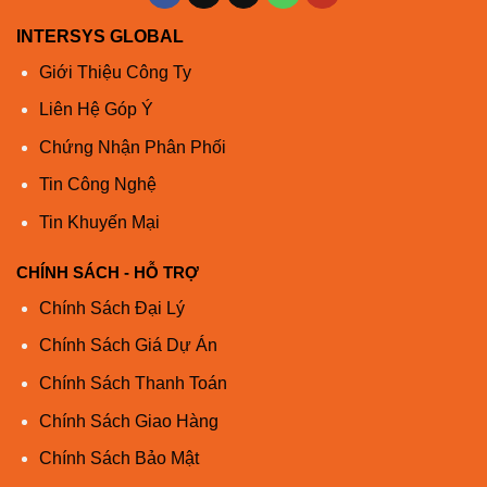
tốc độ dây
Gigabit trên giây (Gbps): 84,8
và không
INTERSYS GLOBAL
chặn
Giới Thiệu Công Ty
Tổng số
cổng hệ
24 FE + 4 10GE
Liên Hệ Góp Ý
thống
Chứng Nhận Phân Phối
Cổng RJ-45
24 FE
Tin Công Nghệ
Cổng liên
2 10GE đồng / SFP + combo + 2 SFP +
Tin Khuyến Mại
kết lên
Khung
Kích thước khung hình lên đến 9K
CHÍNH SÁCH - HỖ TRỢ
jumbo
byte. MTU mặc định là 2K
Chính Sách Đại Lý
Bảng MAC
16 nghìn địa chỉ
Chính Sách Giá Dự Án
Chuyển mạch lớp 2
Chính Sách Thanh Toán
Hỗ trợ Cây kéo dài tiêu chuẩn 802.1d
Hội tụ nhanh bằng cách sử dụng
Chính Sách Giao Hàng
Giao thức
802.1w (Cây mở rộng nhanh [RSTP]),
Chính Sách Bảo Mật
Spanning
được kích hoạt theo mặc định
Tree
8 phiên bản được hỗ trợ