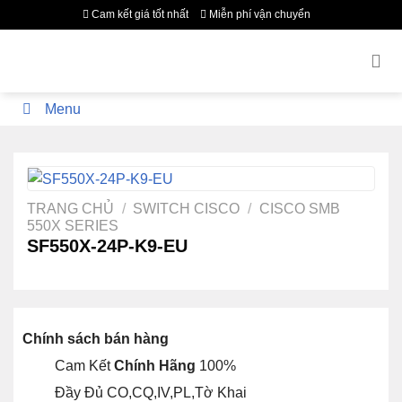
Bỏ
Cam kết giá tốt nhất
Miễn phí vận chuyển
qua
nội
dung
Menu
TRANG CHỦ
/
SWITCH CISCO
/
CISCO SMB
550X SERIES
SF550X-24P-K9-EU
Chính sách bán hàng
Cam Kết
Chính Hãng
100%
Đầy Đủ CO,CQ,IV,PL,Tờ Khai