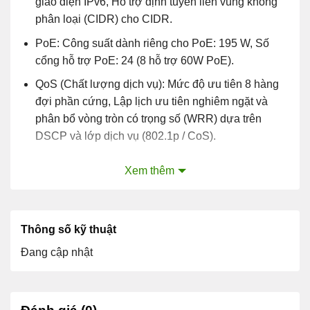
giao diện IPv6, Hỗ trợ định tuyến liên vùng không
phân loại (CIDR) cho CIDR.
PoE: Công suất dành riêng cho PoE: 195 W, Số
cổng hỗ trợ PoE: 24 (8 hỗ trợ 60W PoE).
QoS (Chất lượng dịch vụ): Mức độ ưu tiên 8 hàng
đợi phần cứng, Lập lịch ưu tiên nghiêm ngặt và
phân bổ vòng tròn có trọng số (WRR) dựa trên
DSCP và lớp dịch vụ (802.1p / CoS).
Tính năng và ích lợi
Xem thêm
Thiết bị chuyển mạch Cisco 500 Series cung cấp nâng
cấp tính năng mà các doanh nghiệp đang phát triển
yêu cầu cũng như các ứng dụng và công nghệ băng
Thông số kỹ thuật
thông cao yêu cầu.
Đang cập nhật
Các thiết bị chuyển mạch này có thể cải thiện tính khả
dụng của các ứng dụng quan trọng, bảo vệ thông tin
doanh nghiệp của bạn và tối ưu hóa băng thông mạng