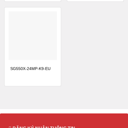
Hỗ trợ tiêu chuẩn Ethernet tiết kiệm năng lượng
(IEEE 802.3az), giúp giảm tiêu thụ năng lượng
bằng cách theo dõi lượng lưu lượng truy cập trên
một liên kết đang hoạt động và đưa liên kết vào
trạng thái ngủ trong thời gian yên tĩnh
Các mạch tích hợp dành riêng cho ứng dụng
(ASIC) mới nhất, sử dụng công nghệ 65 nanomet
công suất thấp và CPU ARM hiệu suất cao công
suất thấp
SG550X-24MP-K9-EU
Tự động ngắt nguồn trên các cổng khi liên kết bị
ngắt
Có thể tắt đèn LED để tiết kiệm điện
Thông minh được nhúng để điều chỉnh cường độ
tín hiệu dựa trên độ dài của cáp kết nối.