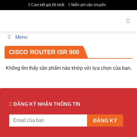
Bỏ
Cam kết giá tốt nhất
Miễn phí vận chuyển
qua
nội
dung
Menu
CISCO ROUTER ISR 900
Không tìm thấy sản phẩm nào khớp với lựa chọn của bạn.
ĐĂNG KÝ NHẬN THÔNG TIN