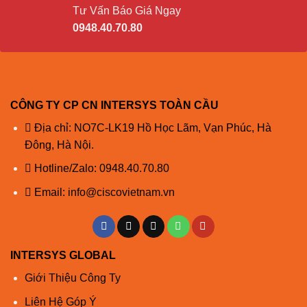
Tư Vấn Báo Giá Ngay
0948.40.70.80
CÔNG TY CP CN INTERSYS TOÀN CẦU
Địa chỉ: NO7C-LK19 Hồ Học Lãm, Vạn Phúc, Hà
Đông, Hà Nội.
Hotline/Zalo:
0948.40.70.80
Email:
info@ciscovietnam.vn
INTERSYS GLOBAL
Giới Thiệu Công Ty
Liên Hệ Góp Ý