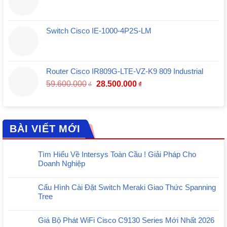
Switch Cisco IE-1000-4P2S-LM
Router Cisco IR809G-LTE-VZ-K9 809 Industrial
Giá
Giá
59.600.000
28.500.000
₫
₫
gốc
hiện
là:
tại
59.600.000₫.
là:
28.500.000₫.
BÀI VIẾT MỚI
Tìm Hiểu Về Intersys Toàn Cầu ! Giải Pháp Cho
Doanh Nghiệp
Cấu Hình Cài Đặt Switch Meraki Giao Thức Spanning
Tree
Giá Bộ Phát WiFi Cisco C9130 Series Mới Nhất 2026