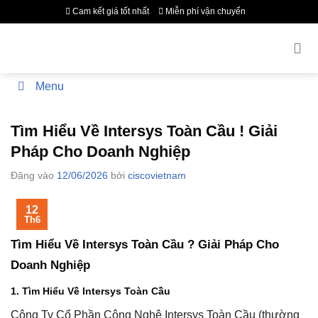
Bỏ
Cam kết giá tốt nhất
Miễn phí vận chuyển
qua
nội
dung
Menu
Tìm Hiểu Về Intersys Toàn Cầu ! Giải
Pháp Cho Doanh Nghiệp
Đăng vào
12/06/2026
bởi
ciscovietnam
12
Th6
Tìm Hiểu Về Intersys Toàn Cầu ? Giải Pháp Cho
Doanh Nghiệp
1. Tìm Hiểu Về Intersys Toàn Cầu
Công Ty Cổ Phần Công Nghệ Intersys Toàn Cầu
(thường