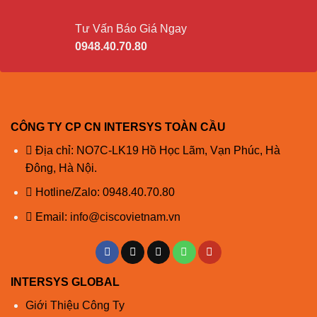
1550
SMF
G.652
–
40
Cisco
SFP-
Tư Vấn Báo Giá Ngay
10G-
0948.40.70.80
****
ER
Cisco
SFP-
10G-ZR-
***** a
CÔNG TY CP CN INTERSYS TOÀN CẦU
S
1550
SMF
G.652
–
80
Cisco
Địa chỉ: NO7C-LK19 Hồ Học Lãm, Vạn Phúc, Hà
SFP-
Đông, Hà Nội.
10G-
*****
Hotline/Zalo:
0948.40.70.80
ZR
Email:
info@ciscovietnam.vn
50,0
500 (OM2)
25
Cisco
50,0
2000 (OM3)
10
850
MMF
FET-10G
50,0
4700 (OM4)
10
INTERSYS GLOBAL
Cisco
Giới Thiệu Công Ty
SFP-
1330
SMF
G.652
–
10