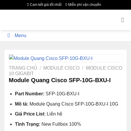
Bỏ
Cam kết giá tốt nhất
Miễn phí vận chuyển
qua
nội
dung
Menu
TRANG CHỦ
/
MODULE CISCO
/
MODULE CISCO
10 GIGABIT
Module Quang Cisco SFP-10G-BXU-I
Part Number:
SFP-10G-BXU-I
Mô tả:
Module Quang Cisco SFP-10G-BXU-I 10G
Giá Price List:
Liên hệ
Tình Trạng:
New Fullbox 100%