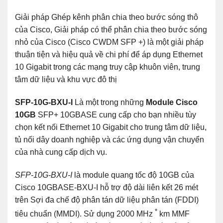
Giải pháp Ghép kênh phân chia theo bước sóng thô
của Cisco, Giải pháp có thể phân chia theo bước sóng
nhỏ của Cisco (Cisco CWDM SFP +) là một giải pháp
thuận tiện và hiệu quả về chi phí để áp dụng Ethernet
10 Gigabit trong các mạng truy cập khuôn viên, trung
tâm dữ liệu và khu vực đô thị
SFP-10G-BXU-I
Là một trong những
Module Cisco
10GB
SFP+ 10GBASE cung cấp cho bạn nhiều tùy
chọn kết nối Ethernet 10 Gigabit cho trung tâm dữ liệu,
tủ nối dây doanh nghiệp và các ứng dụng vận chuyển
của nhà cung cấp dịch vụ.
SFP-10G-BXU-I
là module quang tốc độ 10GB của
Cisco 10GBASE-BXU-I hỗ trợ độ dài liên kết 26 mét
trên Sợi đa chế độ phân tán dữ liệu phân tán (FDDI)
*
tiêu chuẩn (MMDI). Sử dụng 2000 MHz
km MMF