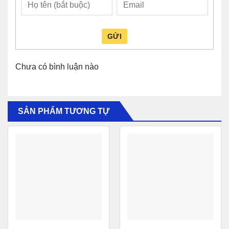
Product Number
SFP-10G-BXU-I
Cisco 10GBASE-BX10-U
Description
GỬI
Bidirectional for 10km
10GBASE-BX10-U
Type
Chưa có bình luận nào
850nm MMF
Maximum
Minimum
Transmit Power (dBm)
-1.2
-7.3
SẢN PHẨM TƯƠNG TỰ
Maximum
Minimum
Receive Power (dBm)
-1.0
-9.9
Transmit and Receive
840 to 860
Wavelength (nm)
Bail Latch Color
Beige
Power Consumption (W)
1
Operating Temperature
COM