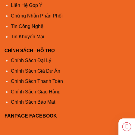
10G-
Liên Hệ Góp Ý
BXD-I
Chứng Nhận Phân Phối
Cisco
SFP-
Tin Công Nghệ
1270
SMF
G.652
–
10
10G-
BXU-I
Tin Khuyến Mại
Cisco
CHÍNH SÁCH - HỖ TRỢ
SFP-
10G-
1330
SMF
G.652
–
40
Chính Sách Đại Lý
BX40D-
Chính Sách Giá Dự Án
******
I
Chính Sách Thanh Toán
Cisco
SFP-
Chính Sách Giao Hàng
10G-
1270
SMF
G.652
–
40
BX40U-
Chính Sách Bảo Mật
******
I
FANPAGE FACEBOOK
Cáp
Twinax,
Cisco
thụ
SFP-