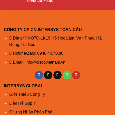
0948.40.70.80
Cisco
SFP-
10G-LR-
Sa
Cisco
CÔNG TY CP CN INTERSYS TOÀN CẦU
1310
SMF
G.652
–
10km
SFP-
10G-LR
Địa chỉ: NO7C-LK19 Hồ Học Lãm, Vạn Phúc, Hà
Cisco
Đông, Hà Nội.
SFP-
10G-LR-
Hotline/Zalo:
0948.40.70.80
X
Email:
info@ciscovietnam.vn
Cisco
SFP-
10G-ER-
**** a
S
**
1550
SMF
G.652
–
40km
Cisco
INTERSYS GLOBAL
SFP-
10G-
Giới Thiệu Công Ty
****
ER
Liên Hệ Góp Ý
Cisco
Chứng Nhận Phân Phối
SFP-