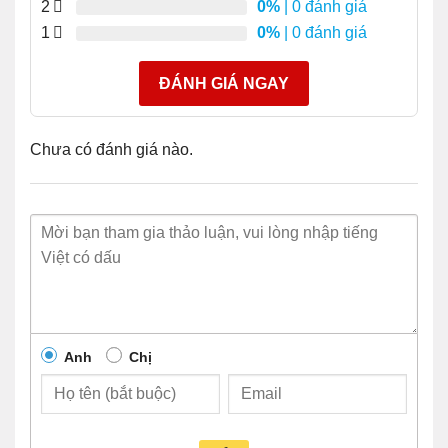
2
0%
| 0 đánh giá
bảo vệ đầu tư và dễ dàng di chuyển công nghệ
1
0%
| 0 đánh giá
Khả năng giám sát quang kỹ thuật số cho khả năng
chẩn đoán mạnh mẽ
ĐÁNH GIÁ NGAY
Khả năng tương tác quang học với các giao diện
XFP 10GBASE XENPAK, 10GBASE X2 và
Chưa có đánh giá nào.
10GBASE trên cùng một liên kết
Tính năng Nhận dạng chất lượng (ID) của Cisco
cho phép nền tảng của Cisco xác định xem mô-đun
có được chứng nhận và kiểm tra bởi Cisco không
Các dòng sản phẩm tương thích với Module Cisco
SFP-10G-BX40D-I
● 7600 Series Router
Anh
Chị
● Catalyst 4500 and 4500-
● ASR 901
X Series Switches
● ASR 903
● CRS Router
● ASR 1000 Series Router
● MDS 9000