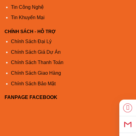
10G-ZR-
Tin Công Nghệ
***** a
S
1550
SMF
G.652
–
80km
Tin Khuyến Mại
Cisco
SFP-
10G-
CHÍNH SÁCH - HỖ TRỢ
*****
ZR
Chính Sách Đại Lý
50,0
500 (OM2)
25m
Chính Sách Giá Dự Án
Cisco
50,0
2000 (OM3)
100m
850
MMF
FET-10G
Chính Sách Thanh Toán
50,0
4700 (OM4)
100m
Chính Sách Giao Hàng
Cisco
SFP-
Chính Sách Bảo Mật
1330
SMF
G.652
–
10km
10G-
BXD-I
FANPAGE FACEBOOK
Cisco
SFP-
1270
SMF
G.652
–
10km
10G-
BXU-I
Cisco
SFP-