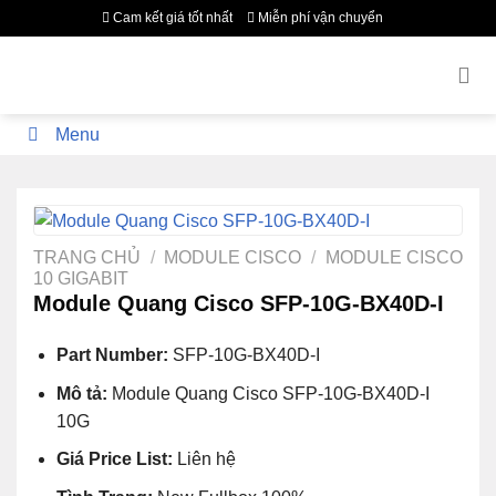
Bỏ
Cam kết giá tốt nhất
Miễn phí vận chuyển
qua
nội
dung
Menu
TRANG CHỦ
/
MODULE CISCO
/
MODULE CISCO
10 GIGABIT
Module Quang Cisco SFP-10G-BX40D-I
Part Number:
SFP-10G-BX40D-I
Mô tả:
Module Quang Cisco SFP-10G-BX40D-I
10G
Giá Price List:
Liên hệ