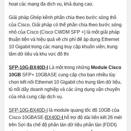
hoạt các mạng đa dịch vụ, khả dụng cao.
Giải pháp Ghép kênh phân chia theo bước sóng thô
của Cisco, Giải pháp có thể phân chia theo bước sóng
nhỏ của Cisco (Cisco CWDM SFP +) là một giải pháp
thuận tiện và hiệu quả về chi phí để áp dụng Ethernet
10 Gigabit trong các mạng truy cập khuôn viên, trung
tâm dữ liệu và khu vực đô thị
SFP-10G-BX40D-I
Là một trong những
Module Cisco
10GB
SFP+ 10GBASE cung cấp cho bạn nhiều tùy
chọn kết nối Ethernet 10 Gigabit cho trung tâm dữ liệu,
tủ nối dây doanh nghiệp và các ứng dụng vận chuyển
của nhà cung cấp dịch vụ.
SFP-10G-BX40D-I
là module quang tốc độ 10GB của
Cisco 10GBASE-
BX40D-
I
hỗ trợ độ dài liên kết 26 mét
trên Sợi đa chế độ phân tán dữ liệu phân tán (FDDI)