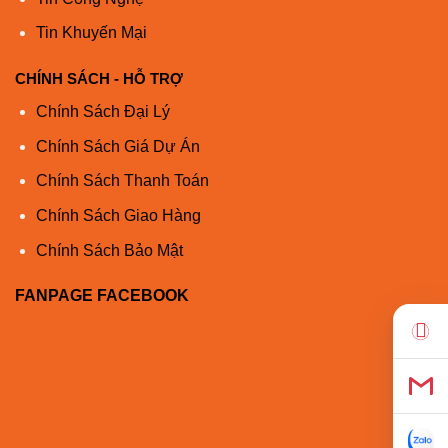
1550
SMF
G.652
–
40
Cisco
Tin Khuyến Mại
SFP-
10G-
CHÍNH SÁCH - HỖ TRỢ
****
ER
Chính Sách Đại Lý
Cisco
Chính Sách Giá Dự Án
SFP-
10G-ZR-
Chính Sách Thanh Toán
***** a
S
1550
SMF
G.652
–
80
Chính Sách Giao Hàng
Cisco
SFP-
Chính Sách Bảo Mật
10G-
*****
ZR
FANPAGE FACEBOOK
50,0
500 (OM2)
25
Cisco
50,0
2000 (OM3)
10
850
MMF
FET-10G
50,0
4700 (OM4)
10
Cisco
SFP-