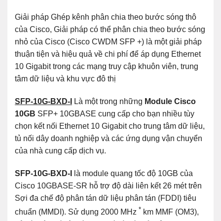
Giải pháp Ghép kênh phân chia theo bước sóng thô
của Cisco, Giải pháp có thể phân chia theo bước sóng
nhỏ của Cisco (Cisco CWDM SFP +) là một giải pháp
thuận tiện và hiệu quả về chi phí để áp dụng Ethernet
10 Gigabit trong các mạng truy cập khuôn viên, trung
tâm dữ liệu và khu vực đô thị
SFP-10G-BXD-I
Là một trong những
Module Cisco
10GB
SFP+ 10GBASE cung cấp cho bạn nhiều tùy
chọn kết nối Ethernet 10 Gigabit cho trung tâm dữ liệu,
tủ nối dây doanh nghiệp và các ứng dụng vận chuyển
của nhà cung cấp dịch vụ.
SFP-10G-BXD-I
là module quang tốc độ 10GB của
Cisco 10GBASE-SR hỗ trợ độ dài liên kết 26 mét trên
Sợi đa chế độ phân tán dữ liệu phân tán (FDDI) tiêu
*
chuẩn (MMDI). Sử dụng 2000 MHz
km MMF (OM3),