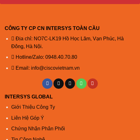
62,5
500
22
Cisco
MMF
50,0
400
10
SFP-
1310
10G-
SMF
50,0
500
22
LRM
G.652
–
30
CÔNG TY CP CN INTERSYS TOÀN CẦU
Địa chỉ: NO7C-LK19 Hồ Học Lãm, Vạn Phúc, Hà
Cisco
SFP-
Đông, Hà Nội.
10G-LR-
Hotline/Zalo:
0948.40.70.80
Sa
Cisco
Email:
info@ciscovietnam.vn
1310
SMF
G.652
–
10
SFP-
10G-LR
Cisco
SFP-
INTERSYS GLOBAL
10G-LR-
X
Giới Thiệu Công Ty
Cisco
Liên Hệ Góp Ý
SFP-
Chứng Nhận Phân Phối
10G-ER-
**** a
S
Tin Công Nghệ