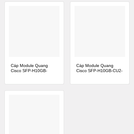
Product Number
SFP-10G-BXD-I
Cisco 10GBASE-BX10-D
Description
Bidirectional for 10km
10GBASE-SR 850nm
Type
MMF
Maximum
Minimum
Transmit Power (dBm)
-1.2
-7.3
Cáp Module Quang
Cáp Module Quang
Maximum
Minimum
Cisco SFP-H10GB-
Cisco SFP-H10GB-CU2-
Receive Power (dBm)
CU3M
5M
-1.0
-9.9
Transmit and Receive
840 to 860
Wavelength (nm)
Bail Latch Color
Beige
Power Consumption (W)
1
Operating Temperature
COM
Range