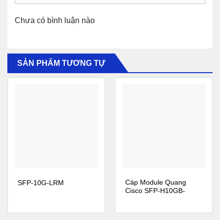
Series Router
● Catalyst 2350 and 2360
Series Switches
● Nexus 2000, 3000,
Chưa có bình luận nào
and 4000 Series
● Catalyst 2960-S, 2960-X,
Switches
and 2960-XR Series
Switches
● Nexus 9000 and 9500
(modular) Series
● Catalyst 3100 Blade
SẢN PHẨM TƯƠNG TỰ
Switches
Switches
● RF Gateway Series
● Catalyst 3560, 3560-E,
and 3560-X Series
● SCE 8000
Switches
● Shared Port Adapter
● Catalyst 3750, 3750-E,
(SPA)
and 3750-X Series
● Unified Computing
Switches
System (UCS) Switches
● Catalyst 3850 Series
Switches
Cáp Module Quang
SFP-10G-LRM
Thông Số Kỹ Thuật Nhanh của SFP-10G-BXD-I
Cisco SFP-H10GB-
CU2M
SFP-10G-BXD-I Specification