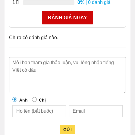
1
0%
| 0 đánh giá
Khả năng tương tác quang học với các giao diện
XFP 10GBASE XENPAK, 10GBASE X2 và
ĐÁNH GIÁ NGAY
10GBASE trên cùng một liên kết
Tính năng Nhận dạng chất lượng (ID) của Cisco
Chưa có đánh giá nào.
cho phép nền tảng của Cisco xác định xem mô-đun
có được chứng nhận và kiểm tra bởi Cisco không
Các dòng sản phẩm tương thích với Module Cisco
SFP-10G-BXD-I
● 7600 Series Router
● ASR 901
● Catalyst 4500 and
4500-X Series Switches
● ASR 903
Anh
Chị
● CRS Router
● ASR 1000 Series Router
● MDS 9000
● ASR 9000 Series Router
● ME 4500
● ASR 9000v Series
Router
● ME 4900NCS 6000
GỬI