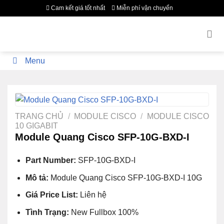
Bỏ
Cam kết giá tốt nhất
Miễn phí vận chuyển
qua
nội
dung
Menu
TRANG CHỦ
/
MODULE CISCO
/
MODULE CISCO
10 GIGABIT
Module Quang Cisco SFP-10G-BXD-I
Part Number:
SFP-10G-BXD-I
Mô tả:
Module Quang Cisco SFP-10G-BXD-I 10G
Giá Price List:
Liên hệ
Tình Trạng:
New Fullbox 100%