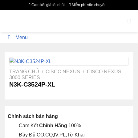
Bỏ
Cam kết giá tốt nhất
Miễn phí vận chuyển
qua
nội
dung
Menu
TRANG CHỦ
/
CISCO NEXUS
/
CISCO NEXUS
3000 SERIES
N3K-C3524P-XL
Chính sách bán hàng
Cam Kết
Chính Hãng
100%
Đầy Đủ CO,CQ,IV,PL,Tờ Khai