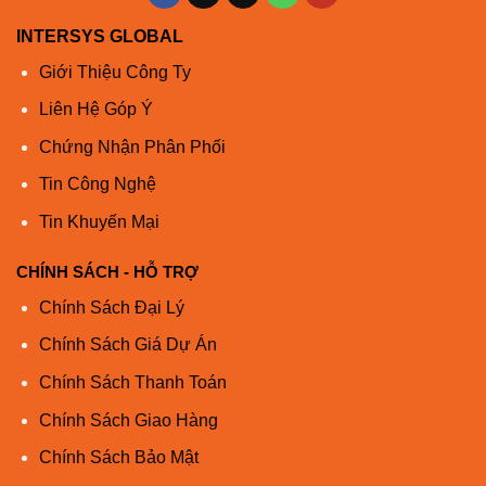
Bạn có bất kỳ câu hỏi nào về Cisco N3K-C3524P-XL?
INTERSYS GLOBAL
Giới Thiệu Công Ty
Liên hệ với chúng tôi ngay bây giờ qua
Trò chuyện trực
tiếp
hoặc
ciscochinhhang.com
Liên Hệ Góp Ý
Chứng Nhận Phân Phối
Đặc điểm kỹ thuật
N3K-C3524P-XL
Tin Công Nghệ
Đặc điểm kỹ thuật N3K-C3524P-XL
Tin Khuyến Mại
Vật lý
· 24 cổng SFP + cố định (1
CHÍNH SÁCH - HỖ TRỢ
hoặc 10 Gbps); có thể mở
rộng lên 48 cổng
Chính Sách Đại Lý
· Bộ nguồn kép có thể thay
Chính Sách Giá Dự Án
thế nóng dự phòng
· Bốn quạt có thể thay thế
Chính Sách Thanh Toán
nóng dự phòng riêng lẻ
Chính Sách Giao Hàng
· Một cổng định thời 1-
PPS, với loại kết nối
Chính Sách Bảo Mật
RF1.0 / 2.3 QuickConnect