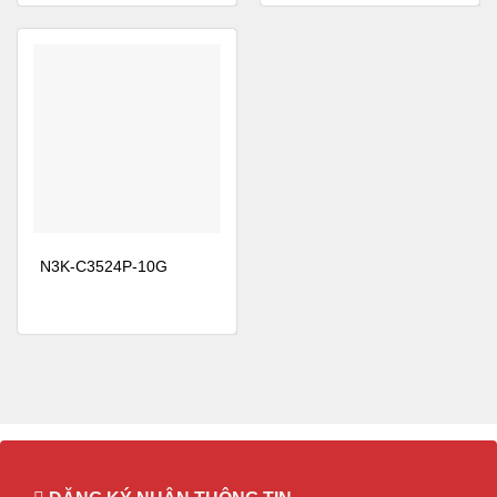
30CFM-B
chiều (cửa nạp bên cổng)
N2200-PAC-
Nguồn điện AC N2K / 3K 400W, Luồng
400W
gió chuyển tiếp (ống xả phía cổng)
N2200-PAC-
Nguồn điện AC N2K / 3K 400W, Luồng
400W-B
gió đảo chiều (cửa nạp bên cổng)
N2200-PDC-
Nguồn điện DC N2K / 3K 400W, Luồng
400W
khí chuyển tiếp (ống xả phía cổng)
N3K-PDC-
Nguồn điện DC N2K / 3K 350W, Luồng
N3K-C3524P-10G
350W-B
gió đảo chiều (cửa nạp bên cổng)
N3524-
Giấy phép doanh nghiệp mạng LAN lớp
LAN1K9 =
3 của Nexus 3524 (Yêu cầu Giấy phép
N3K-BAS1K9)
N3548-
Giấy phép tăng cường Nexus 3500 Algo
ALGK9 =
So sánh với các mặt hàng tương tự