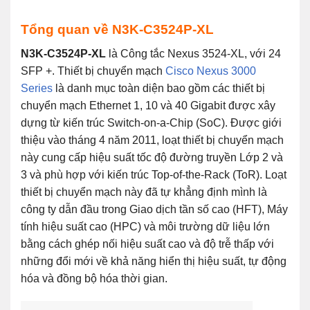
Tổng quan về
N3K-C3524P-XL
N3K-C3524P-XL
là Công tắc Nexus 3524-XL, với 24
SFP +. Thiết bị chuyển mạch
Cisco Nexus 3000
Series
là danh mục toàn diện bao gồm các thiết bị
chuyển mạch Ethernet 1, 10 và 40 Gigabit được xây
dựng từ kiến ​​trúc Switch-on-a-Chip (SoC). Được giới
thiệu vào tháng 4 năm 2011, loạt thiết bị chuyển mạch
này cung cấp hiệu suất tốc độ đường truyền Lớp 2 và
3 và phù hợp với kiến ​​trúc Top-of-the-Rack (ToR). Loạt
thiết bị chuyển mạch này đã tự khẳng định mình là
công ty dẫn đầu trong Giao dịch tần số cao (HFT), Máy
tính hiệu suất cao (HPC) và môi trường dữ liệu lớn
bằng cách ghép nối hiệu suất cao và độ trễ thấp với
những đổi mới về khả năng hiển thị hiệu suất, tự động
hóa và đồng bộ hóa thời gian.