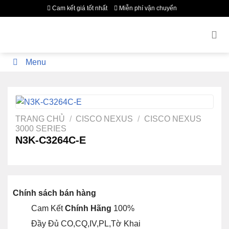
Bỏ
Cam kết giá tốt nhất
Miễn phí vận chuyển
qua
nội
dung
Menu
TRANG CHỦ
/
CISCO NEXUS
/
CISCO NEXUS
3000 SERIES
N3K-C3264C-E
Chính sách bán hàng
Cam Kết
Chính Hãng
100%
Đầy Đủ CO,CQ,IV,PL,Tờ Khai