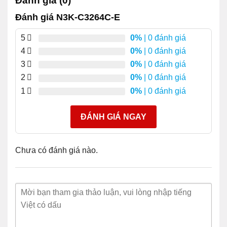
Đánh giá (0)
Đánh giá N3K-C3264C-E
5
0%
| 0 đánh giá
Thông tin chi tiết sản phẩm
4
0%
| 0 đánh giá
Cisco Nexus 3264C-E cung cấp các lợi ích chính sau:
3
0%
| 0 đánh giá
2
0%
| 0 đánh giá
1. Tốc độ dây Lớp 2 và 3 chuyển đổi trên tất cả các
1
0%
| 0 đánh giá
cổng
với tốc độ lên đến 12,8 terabit mỗi giây và lên đến
4,3 tỷ gói mỗi giây.
ĐÁNH GIÁ NGAY
2. Khả năng lập trình mạnh mẽ với hỗ trợ
cho Cisco NX-
API, bộ chứa Linux, API ký hiệu đối tượng XML và
Chưa có đánh giá nào.
JavaScript (JSON), trình cắm thêm OpenStack, Python và
các công cụ tự động hóa và cấu hình Puppet and Chef.
3. Hiệu suất cao và khả năng mở rộng với CPU 4 lõi
,
16 GB DRAM và 42 MB phân bổ bộ đệm động, làm cho
công tắc trở nên tuyệt vời cho các trung tâm dữ liệu có khả