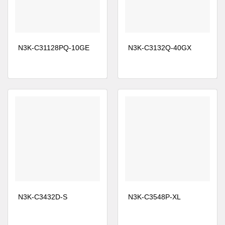
triển khai hiện có.
(2) Định tuyến 64-đường đa chi phí bình đẳng (ECMP) cho
phép sử dụng các thiết kế cây béo Lớp 3. Tính năng này
N3K-C31128PQ-10GE
N3K-C3132Q-40GX
cho phép các tổ chức ngăn chặn sự tắc nghẽn mạng, tăng
khả năng phục hồi và bổ sung dung lượng mà ít bị gián
đoạn mạng.
(3) Khả năng khởi động lại nâng cao bao gồm vá nóng và
lạnh và khả năng khởi động lại nhanh.
(4) Công tắc sử dụng Bộ cấp nguồn (PSU) có thể thay thế
nóng và quạt.
6. Hệ điều hành NX-OS được xây dựng có mục đích
với những cải tiến toàn diện, đã được chứng minh:
N3K-C3432D-S
N3K-C3548P-XL
(1) Tự động bật nguồn (POAP) cho phép khởi động và cấu
hình công tắc không cần chạm, giảm đáng kể thời gian cấp