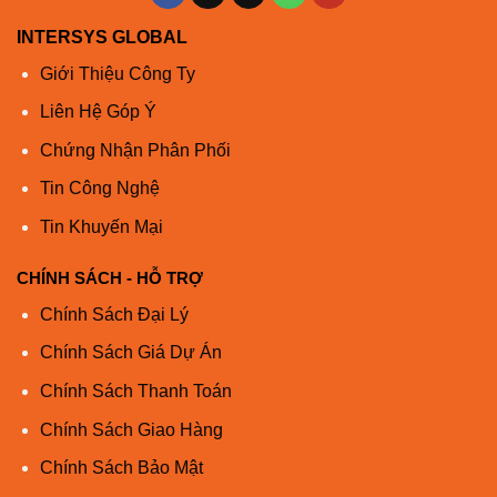
1200W-PE
gió chuyển tiếp (ống xả phía cổng)
INTERSYS GLOBAL
NXA-PAC-
Nguồn điện AC Nexus 1200W, Luồng
1200W-PI
gió đảo chiều (cửa nạp bên cổng)
Giới Thiệu Công Ty
Nguồn điện một chiều Nexus 930W,
Liên Hệ Góp Ý
NXA-PDC-
Luồng khí chuyển tiếp (ống xả bên
930W-PE
cổng)
Chứng Nhận Phân Phối
Nguồn điện một chiều Nexus 930W,
Tin Công Nghệ
NXA-PDC-
Luồng gió đảo chiều (cửa nạp bên
Tin Khuyến Mại
930W-PI
cổng)
N9K-PUV-
CHÍNH SÁCH - HỖ TRỢ
1200W
Nguồn điện một chiều Nexus 1200W
Chính Sách Đại Lý
L-N3K-
Giấy phép doanh nghiệp Nexus 3000
Chính Sách Giá Dự Án
LAN1K9 =
LAN, Giao hàng điện tử
Chính Sách Thanh Toán
So sánh với các mặt hàng tương tự
Chính Sách Giao Hàng
Bảng 3 cho thấy sự so sánh.
Chính Sách Bảo Mật