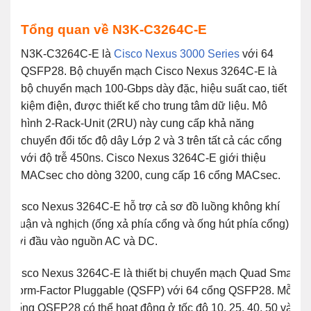
Tổng quan về
N3K-C3264C-E
N3K-C3264C-E là
Cisco Nexus 3000 Series
với 64
QSFP28. Bộ chuyển mạch Cisco Nexus 3264C-E là
bộ chuyển mạch 100-Gbps dày đặc, hiệu suất cao, tiết
kiệm điện, được thiết kế cho trung tâm dữ liệu. Mô
hình 2-Rack-Unit (2RU) này cung cấp khả năng
chuyển đổi tốc độ dây Lớp 2 và 3 trên tất cả các cổng
với độ trễ 450ns. Cisco Nexus 3264C-E giới thiệu
MACsec cho dòng 3200, cung cấp 16 cổng MACsec.
Cisco Nexus 3264C-E hỗ ​​trợ cả sơ đồ luồng không khí
thuận và nghịch (ống xả phía cổng và ống hút phía cổng)
với đầu vào nguồn AC và DC.
Cisco Nexus 3264C-E là thiết bị chuyển mạch Quad Small
Form-Factor Pluggable (QSFP) với 64 cổng QSFP28. Mỗi
cổng QSFP28 có thể hoạt động ở tốc độ 10, 25, 40, 50 và