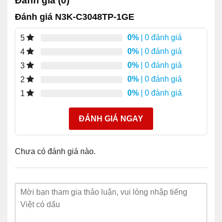
Đánh giá (0)
SFP-H10GB-
10GBASE-CU SFP + Cáp 1
CU1M
mét
Đánh giá N3K-C3048TP-1GE
SFP-H10GB-
10GBASE-CU SFP + Cáp 3
0%
| 0 đánh giá
5
CU3M
mét
0%
| 0 đánh giá
4
SFP-H10GB-
10GBASE-CU SFP + Cáp 5
0%
| 0 đánh giá
3
CU5M
mét
0%
| 0 đánh giá
2
0%
| 0 đánh giá
1
So sánh với mặt hàng tương tự
ĐÁNH GIÁ NGAY
Bảng 3 cho thấy sự so sánh.
Chưa có đánh giá nào.
N3K-
N3K-C3548P-
Số bộ phận
C3048TP-
10GX
1GE
Chuyển đổi công
176-Gb /
960-Gb / giây
suất
giây
Tỷ lệ chuyển tiếp
132 mpps
720 Mpps