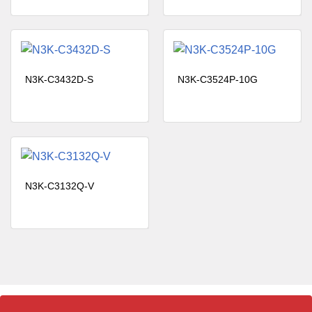
Đặc điểm kỹ thuật N3K-C3048TP-1GE
Đặc điểm kỹ thuật N3K-C3048TP-1GE
· Chuyển đổi hệ số dạng cố định
1RU
N3K-C3432D-S
N3K-C3524P-10G
· 48 cổng RJ-45 10/100/1000-Mbps
· 4 cổng kết nối lên 10 1/10 Gbps
SFP +
Vật lý
· 2 nguồn điện dự phòng
· 1 khay quạt với quạt dự phòng
· 1 mô-đun I / O với cổng quản lý,
N3K-C3132Q-V
bảng điều khiển và bộ nhớ flash
USB
· Khả năng chuyển mạch 176-Gbps
· Tỷ lệ chuyển tiếp 132 mpps
· Thông lượng lưu lượng tốc độ
đường truyền (cả Lớp 2 và 3) trên
Hiệu suất
tất cả các cổng