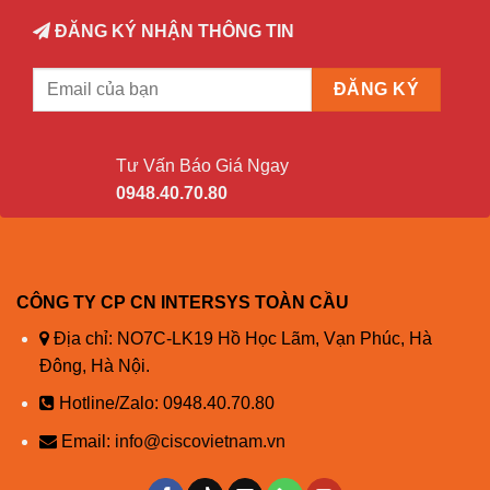
· Đơn vị truyền tối đa có thể cấu
ĐĂNG KÝ NHẬN THÔNG TIN
hình (MTU) lên đến 9216 byte
(khung jumbo)
Bảng phần cứng và khả năng mở rộng
Địa chỉ MAC
128.000
Tư Vấn Báo Giá Ngay
Số lượng
0948.40.70.80
4096
VLANS
Các trường
· RSTP: 512
hợp cây kéo
· MSTP: 64
dài
CÔNG TY CP CN INTERSYS TOÀN CẦU
2000 lần xâm nhập
Địa chỉ: NO7C-LK19 Hồ Học Lãm, Vạn Phúc, Hà
Mục ACL
1000 đầu ra
Đông, Hà Nội.
Hotline/Zalo:
0948.40.70.80
16.000 tiền tố và 16.000 mục nhập
Bảng định
máy chủ
Email:
info@ciscovietnam.vn
tuyến
8000 tuyến đa hướng