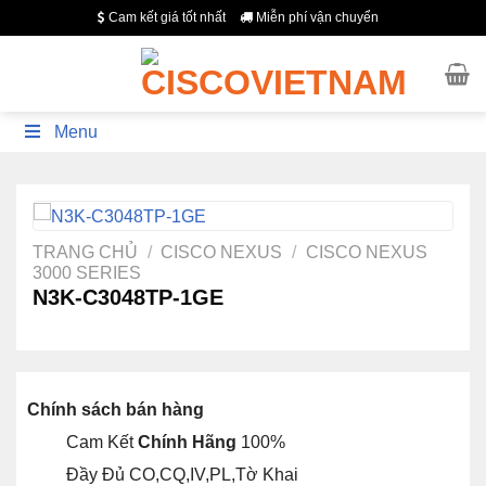
Bỏ
Cam kết giá tốt nhất
Miễn phí vận chuyển
qua
nội
dung
Menu
TRANG CHỦ
/
CISCO NEXUS
/
CISCO NEXUS
3000 SERIES
N3K-C3048TP-1GE
Chính sách bán hàng
Cam Kết
Chính Hãng
100%
Đầy Đủ CO,CQ,IV,PL,Tờ Khai