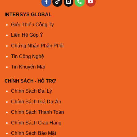
Số lượng
52 (với vPC)
EtherChannels
INTERSYS GLOBAL
Số cổng trên
Giới Thiệu Công Ty
mỗi
16
EtherChannel
Liên Hệ Góp Ý
Bộ đệm
9 MB được chia sẻ
Chứng Nhận Phân Phối
Khởi động bộ
Tin Công Nghệ
2 GB
nhớ flash
Tin Khuyến Mại
Quyền lực
CHÍNH SÁCH - HỖ TRỢ
Số lượng
nguồn cung
2 (dư thừa)
Chính Sách Đại Lý
cấp
Chính Sách Giá Dự Án
Công suất
120 watt (W) (48p của 1G và 4p của
hoạt động
10G / SR ở 100% tải, với 2 bộ cấp
Chính Sách Thanh Toán
điển hình
nguồn [PSU])
Chính Sách Giao Hàng
Công suất tối
124W
Chính Sách Bảo Mật
đa