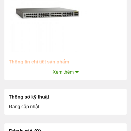
Thông tin chi tiết sản phẩm
Bảng cho thấy các loại cáp và quang học được hỗ
Xem thêm
trợ của N3K-C3048TP-1GE.
Cáp và Quang học
Mô hình
Sự miêu tả
Thông số kỹ thuật
Mô-đun 10GBASE-SR SFP
SFP-10G-SR
+
Đang cập nhật
Mô-đun 10GBASE-LR SFP
SFP-10G-LR
+