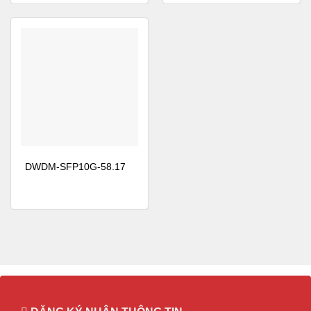
● Đạt tới 70 km, giả sử độ phân tán màu của sợi là
*
20 ps / (nm
km)
● Khả năng điều chỉnh cho phép giảm thiểu hàng tồn
kho và đơn giản hóa, triển khai nhanh chóng
HIỆU SUẤT DWDM-SFP10G-37.40
• Liên kết song công Gigabit Ethernet 1.25-Gbps
DWDM-SFP10G-58.17
• Ngân sách liên kết quang 28 decibel (db)
HỖ TRỢ NỀN TẢNG
Cisco
DWDM-SFP10G-37.40
được hỗ trợ trên nhiều
thiết bị chuyển mạch, bộ định tuyến và thiết bị truyền
tải quang của Cisco. Để biết thêm chi tiết, xem tài liệu
Ma trận tương thích GBIC GBIC của Cisco .