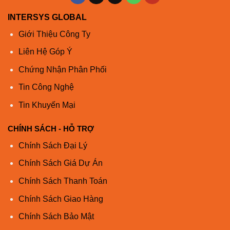
Cisco
DWDM-SFP10G-37.40
thường nặng dưới 75
gram.
INTERSYS GLOBAL
Giới Thiệu Công Ty
Bảng 1.
Thông số quang cho DWDM-SFP10G-C-S
Liên Hệ Góp Ý
+, DWDM-SFP10G-XX.XX
Chứng Nhận Phân Phối
Tham
Biểu
Tối
Điển
Tối
Các
Ghi
Tin Công Nghệ
số
tượng
thiểu
hình
đa
đơn
chú và
vị
Điều
Tin Khuyến Mại
kiện
CHÍNH SÁCH - HỖ TRỢ
Hệ thống điều khiển
Chính Sách Đại Lý
Chính Sách Giá Dự Án
Độ rộng
0,2
bước
Độ
phổ
sóng
rộng tối
Chính Sách Thanh Toán
đa, -20
dB từ
Chính Sách Giao Hàng
mức tối
Chính Sách Bảo Mật
đa, với
băng