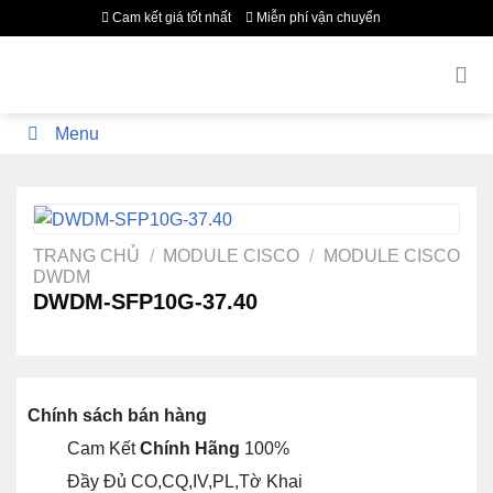
Bỏ
Cam kết giá tốt nhất
Miễn phí vận chuyển
qua
nội
dung
Menu
TRANG CHỦ
/
MODULE CISCO
/
MODULE CISCO
DWDM
DWDM-SFP10G-37.40
Chính sách bán hàng
Cam Kết
Chính Hãng
100%
Đầy Đủ CO,CQ,IV,PL,Tờ Khai