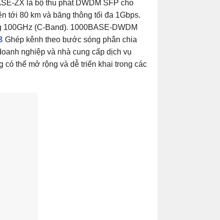
SE-ZX là bộ thu phát DWDM SFP cho
n tới 80 km và băng thông tối đa 1Gbps.
ng 100GHz (C-Band). 1000BASE-DWDM
B
Ghép kênh theo bước sóng phân chia
oanh nghiệp và nhà cung cấp dịch vụ
 có thể mở rộng và dễ triển khai trong các