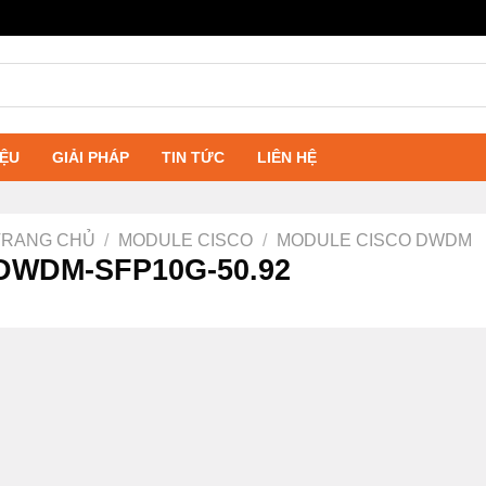
IỆU
GIẢI PHÁP
TIN TỨC
LIÊN HỆ
TRANG CHỦ
/
MODULE CISCO
/
MODULE CISCO DWDM
DWDM-SFP10G-50.92