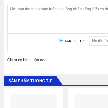
thu phát hỗ trợ tốc độ dữ liệu OTN.
● Hỗ trợ tốc độ dữ liệu 10-Gigabit từ 9,9G đến 11,1G (
các ứng dụng khác nhau
● Mô-đun cố định DWDM hỗ trợ 40 bước sóng 100 GHz ITU 
Bảng 5
Anh
Chị
Mô-đun Cisco DWDM-SFP10G-C
Mô-đun thu phát có thể điều chỉnh của Cisco DWDM-SFP1
Chưa có bình luận nào
SFP10G-C có một bộ thu giao diện điện tuyến tính yêu cầu
chủ.
● Hỗ trợ tốc độ dữ liệu 10-Gigabit từ 9,9G đến 11,1G (
SẢN PHẨM TƯƠNG TỰ
các ứng dụng khác nhau
● Mô-đun có thể điều chỉnh DWDM hỗ trợ 96 bước sóng I