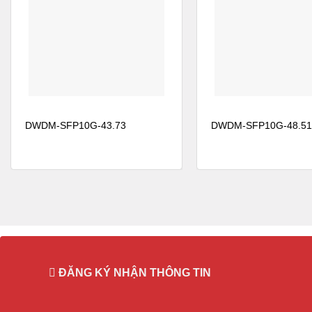
● Khoảng cách 80km với giả định độ phân tán màu của sợi
● Khả năng điều chỉnh cho phép giảm thiểu hàng tồn kho 
Mô-đun Cisco DWDM-SFP10G-C-S
Các mô-đun thu phát có thể điều chỉnh của Cisco DWDM
CS có bộ thu giao diện điện giới hạn, không yêu cầu E
DWDM-SFP10G-43.73
DWDM-SFP10G-48.51
CS có thể được cắm vào bất kỳ cổng SFP + nào.
● Mô-đun có thể điều chỉnh DWDM hỗ trợ 96 bước sóng I
● Đạt tới 70 km, giả sử độ phân tán màu của sợi là 20 ps 
● Khả năng điều chỉnh cho phép giảm thiểu hàng tồn kho 
HIỆU SUẤT DWDM-SFP10G-50.92
ĐĂNG KÝ NHẬN THÔNG TIN
• Liên kết song công Gigabit Ethernet 1.25-Gbps