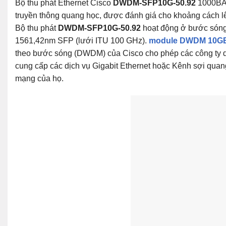
Bộ thu phát Ethernet Cisco
DWDM-SFP10G-50.92
1000BA
truyền thông quang học, được đánh giá cho khoảng cách lê
Bộ thu phát
DWDM-SFP10G-50.92
hoạt động ở bước só
1561,42nm SFP (lưới ITU 100 GHz).
module DWDM 10G
theo bước sóng (DWDM) của Cisco cho phép các công ty d
cung cấp các dịch vụ Gigabit Ethernet hoặc Kênh sợi quang
mạng của họ.