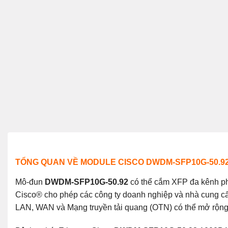
TỔNG QUAN VỀ MODULE CISCO DWDM-SFP10G-50.9
Mô-đun
DWDM-SFP10G-50.92
có thể cắm XFP đa kênh p
Cisco® cho phép các công ty doanh nghiệp và nhà cung cấp
LAN, WAN và Mạng truyền tải quang (OTN) có thể mở rộng v