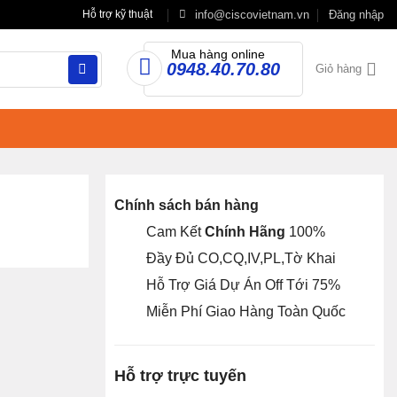
info@ciscovietnam.vn
Đăng nhập
Hỗ trợ kỹ thuật
Mua hàng online
0948.40.70.80
Giỏ hàng
Chính sách bán hàng
Cam Kết
Chính Hãng
100%
Đầy Đủ CO,CQ,IV,PL,Tờ Khai
Hỗ Trợ Giá Dự Án Off Tới 75%
Miễn Phí Giao Hàng Toàn Quốc
Hỗ trợ trực tuyến