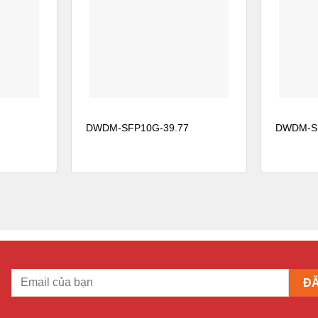
 là 20 ps / (nm
km)
và đơn giản hóa, triển khai nhanh chóng
-SFP10G chỉ là Ethernet. DWDM-SFP10G-
DC PHY trên bảng máy chủ. DWDM-SFP10G-
DWDM-SFP10G-39.77
DWDM-SF
TU 50-GHz có thể điều chỉnh
*
/ (nm
km)
và đơn giản hóa, triển khai nhanh chóng