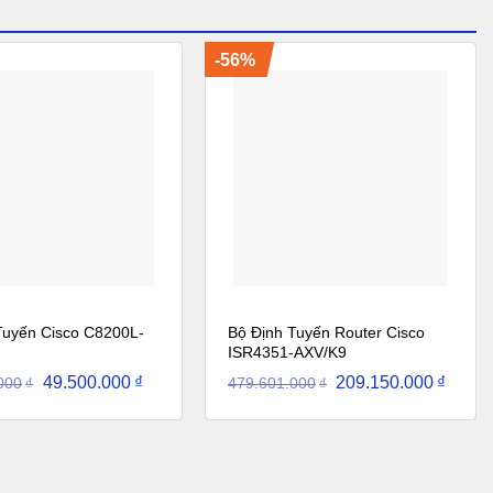
-56%
Tuyến Cisco C8200L-
Bộ Định Tuyến Router Cisco
ISR4351-AXV/K9
Giá
Giá
Giá
Giá
49.500.000
₫
209.150.000
₫
000
479.601.000
₫
₫
gốc
hiện
gốc
hiện
là:
tại
là:
tại
118.500.000₫.
là:
479.601.000₫.
là:
49.500.000₫.
209.15