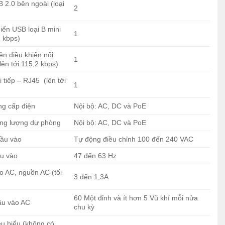
2.0 bên ngoài (loại
2
iển USB loại B mini
1
2 kbps)
ện điều khiển nối
1
lên tới 115,2 kbps)
 tiếp – RJ45 (lên tới
1
ng cấp điện
Nội bộ: AC, DC và PoE
ng lượng dự phòng
Nội bộ: AC, DC và PoE
đầu vào
Tự động điều chỉnh 100 đến 240 VAC
ầu vào
47 đến 63 Hz
 AC, nguồn AC (tối
3 đến 1,3A
60 Một đỉnh và ít hơn 5 Vũ khí mỗi nửa
ầu vào AC
chu kỳ
êu biểu (không có