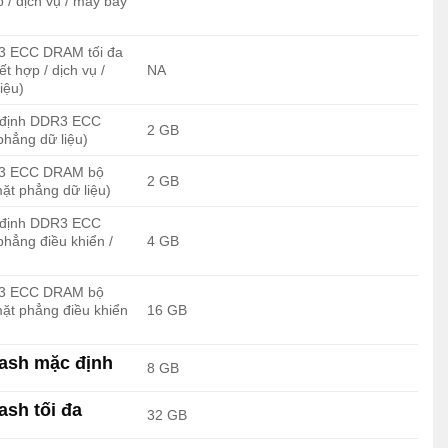
p / dịch vụ / máy bay
3 ECC DRAM tối đa
ết hợp / dịch vụ /
NA
iệu)
 định DDR3 ECC
2 GB
hẳng dữ liệu)
3 ECC DRAM bộ
2 GB
mặt phẳng dữ liệu)
 định DDR3 ECC
hẳng điều khiển /
4 GB
3 ECC DRAM bộ
mặt phẳng điều khiển
16 GB
lash mặc định
8 GB
ash tối đa
32 GB