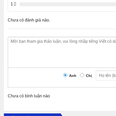
Tất cả các cả
Xanh lục đậm
1
phạm vi chấp 
Trạng thái
TEMP
Một hoặc nhiề
nhiệt độ
Amber
phạm vi chấp 
Chưa có đánh giá nào.
Tắt
Nhiệt độ khôn
màu xanh lá
Nguồn hệ thốn
Xanh lục nhấp
Hệ thống điện 
nháy
PWR
Hệ thống điện
Amber
Hệ thống điện 
Amber nhấp
Nguồn điện hệ
nháy
thể thoát khỏi 
Anh
Chị
Tắt
Hệ thống tắt 
Hai nguồn điệ
màu xanh lá
cường.
Chưa có bình luận nào
Power Over
Điều này có th
POE
Ethernet Boost
Không cài đặt
BOOST
Mode
Tắt
· Đã cài đặt 