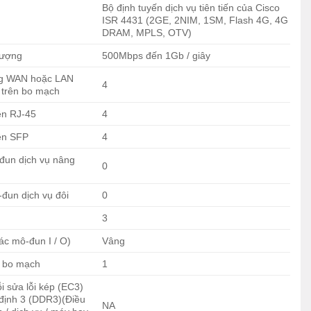
Bộ định tuyến dịch vụ tiên tiến của Cisco
ISR 4431 (2GE, 2NIM, 1SM, Flash 4G, 4G
DRAM, MPLS, OTV)
lượng
500Mbps đến 1Gb / giây
ng WAN hoặc LAN
4
 trên bo mạch
ên RJ-45
4
ên SFP
4
đun dịch vụ nâng
0
đun dịch vụ đôi
0
3
các mô-đun I / O)
Vâng
n bo mạch
1
i sửa lỗi kép (EC3)
định 3 (DDR3)(Điều
NA