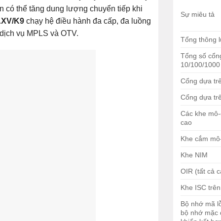
 bạn có thể tăng dung lượng chuyển tiếp khi
Sự miêu tả
AXV/K9
chạy hệ điều hành đa cấp, đa luồng
c dịch vụ MPLS và OTV.
Tổng thông 
Tổng số cổ
10/100/1000
Cổng dựa tr
Cổng dựa tr
Các khe mô-
cao
Khe cắm mô-
Khe NIM
OIR (tất cả 
Khe ISC trê
Bộ nhớ mã lỗ
bộ nhớ mặc 