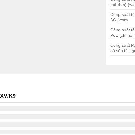
mô-đun) (wat
43,9 x 438,15 x 507,2 mm
Công suất tố
20,88 Kg
AC (watt)
Công suất tố
R4431-AXV/K9
PoE (chỉ nền
Công suất Po
có sẵn từ ng
và đang cung cấp điện.
có lỗi hoặc trong tình trạng lỗi.
tắt.
đặt và cung cấp điện
AXV/K9
ặt nhưng trong tình trạng lỗi.
gọn / flash eUSB hiện tại và hiện đang được