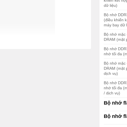
khiển kết hợ
dữ liệu)
Bộ nhớ DDR
(điều khiển k
máy bay dữ l
Bộ nhớ mặc
DRAM (mặt p
SR4431-AXV/K9
Bộ nhớ DDR
nhớ tối đa (
Bộ nhớ mặc
a WAN đầy đủ tính năng với bản gốc chạy
DRAM (mặt p
 lý và các khả năng khác. Theo khả năng
dịch vụ)
 7 về cơ bản, các dịch vụ mạng tiên tiến
Bộ nhớ DDR
ực sự là những gì
ISR 4400 series
tất cả
nhớ tối đa (
/ dịch vụ)
 cho các văn phòng chi nhánh cỡ trung
ại.
Bộ nhớ f
Bộ nhớ fl