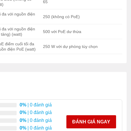
65
t)
i đa với nguồn điện
250 (không có PoE)
i đa với nguồn điện
500 với PoE dư thừa
 tảng) (watt)
E điểm cuối tối đa
250 W với dự phòng tùy chọn
uồn điện PoE (watt)
0%
| 0 đánh giá
0%
| 0 đánh giá
0%
| 0 đánh giá
ĐÁNH GIÁ NGAY
0%
| 0 đánh giá