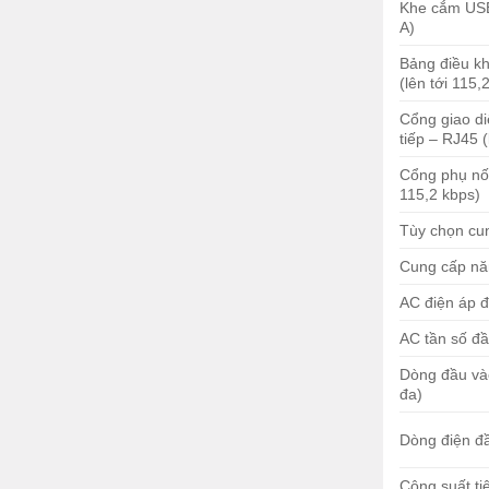
Khe cắm USB 
A)
ISR4431-AXV/K9
Bảng điều kh
(lên tới 115,
500 Mbps đến 1 Gb / giây
Cổng giao di
4
tiếp – RJ45 (
4
Cổng phụ nối
115,2 kbps)
4
Tùy chọn cu
0
Cung cấp nă
3
AC điện áp 
1
AC tần số đ
2 GB (mặc định) / 2 GB (tối đa)
Dòng đầu vào
4 GB (mặc định) / 16 GB (tối đa)
đa)
8 GB (mặc định) / 32 GB (tối đa)
Dòng điện đ
Nội bộ: AC, DC và PoE
1 RU
Công suất ti