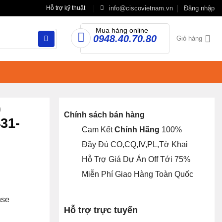
info@ciscovietnam.vn
Đăng nhập
Hỗ trợ kỹ thuật
Mua hàng online
0948.40.70.80
Giỏ hàng
0
Chính sách bán hàng
31-
Cam Kết
Chính Hãng
100%
Đầy Đủ CO,CQ,IV,PL,Tờ Khai
Hỗ Trợ Giá Dự Án Off Tới 75%
Miễn Phí Giao Hàng Toàn Quốc
nse
Hỗ trợ trực tuyến