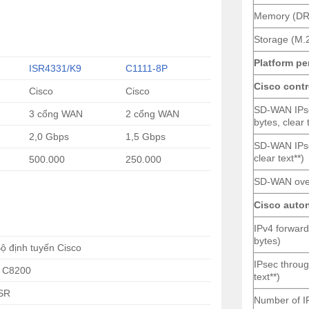
Memory (DR
Storage (M.
Platform p
ISR4331/K9
C1111-8P
Cisco contr
Cisco
Cisco
SD-WAN IPse
3 cổng WAN
2 cổng WAN
bytes, clear 
2,0 Gbps
1,5 Gbps
SD-WAN IPse
clear text**)
500.000
250.000
SD-WAN over
Cisco auto
IPv4 forward
bytes)
ộ định tuyến Cisco
IPsec throug
o C8200
text**)
ISR
Number of IP