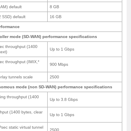
AM) default
8 GB
2 SSD) default
16 GB
erformance
oller mode (SD-WAN) performance specifications
c throughput (1400
Up to 1 Gbps
text)
c throughput (IMIX,*
900 Mbps
lay tunnels scale
2500
nomous mode (non SD-WAN) performance specifications
ing throughput (1400
Up to 3.8 Gbps
hput (1400 bytes, clear
Up to 1 Gbps
sec static virtual tunnel
2500