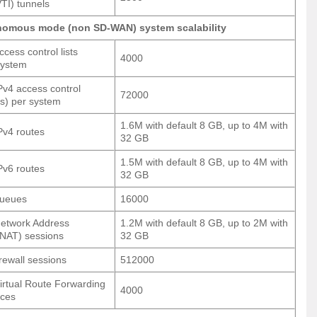
VTI) tunnels
nomous mode (non SD-WAN) system scalability
cess control lists
4000
system
Pv4 access control
72000
s) per system
1.6M with default 8 GB, up to 4M with
Pv4 routes
32 GB
1.5M with default 8 GB, up to 4M with
Pv6 routes
32 GB
queues
16000
etwork Address
1.2M with default 8 GB, up to 2M with
(NAT) sessions
32 GB
rewall sessions
512000
irtual Route Forwarding
4000
nces