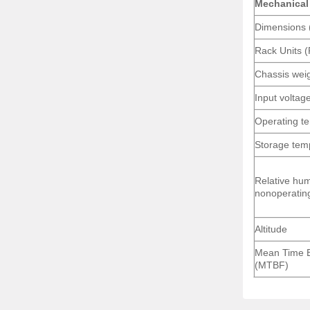
Mechanical 
Dimensions 
4T
không phải là hàng chính hãng, không rõ
Rack Units 
i khách là hàng mới. không có các giấy
Chassis wei
hải loại hàng này thì không thể nghiệm thu
khách hàng cuối yêu cầu. Sau đó đã phải
Input voltag
đó phần lớn khách hàng lại không biết những
Operating t
hông tin không biết đâu là thông tin đúng.
Storage tem
 cho bạn thông tin và cách nhận biết thế nào
Relative hum
 đây.
nonoperatin
4T TẠI CISCOVIETNAM
Altitude
Mean Time B
(MTBF)
t?
̀ Nội và Sài Gòn?