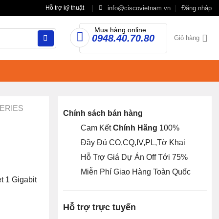
info@ciscovietnam.vn
Đăng nhập
Hỗ trợ kỹ thuật
Mua hàng online
0948.40.70.80
Giỏ hàng
SERIES
Chính sách bán hàng
Cam Kết
Chính Hãng
100%
Đầy Đủ CO,CQ,IV,PL,Tờ Khai
Hỗ Trợ Giá Dự Án Off Tới 75%
Miễn Phí Giao Hàng Toàn Quốc
 1 Gigabit
Hỗ trợ trực tuyến