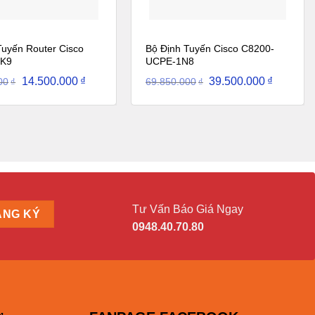
Tuyến Router Cisco
Bộ Định Tuyến Cisco C8200-
-K9
UCPE-1N8
Giá
Giá
Giá
Giá
14.500.000
₫
39.500.000
₫
00
69.850.000
₫
₫
gốc
hiện
gốc
hiện
là:
tại
là:
tại
57.510.000₫.
là:
69.850.000₫.
là:
14.500.000₫.
39.500.0
Tư Vấn Báo Giá Ngay
0948.40.70.80