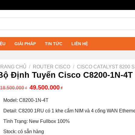
IỆU
GIẢI PHÁP
TIN TỨC
LIÊN HỆ
TRANG CHỦ
/
ROUTER CISCO
/
CISCO CATALYST 8200 
Bộ Định Tuyến Cisco C8200-1N-4T
Giá
Giá
49.500.000
18.500.000
₫
₫
gốc
hiện
là:
tại
Model: C8200-1N-4T
118.500.000₫.
là:
49.500.000₫.
Detail: C8200 1RU có 1 khe cắm NIM và 4 cổng WAN Ethernet
Tình Trạng: New Fullbox 100%
Stock: có sẵn hàng