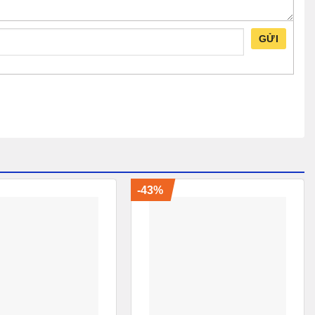
GỬI
-43%