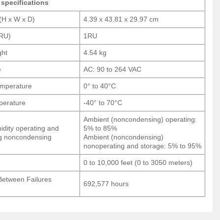
specifications
(H x W x D)
4.39 x 43.81 x 29.97 cm
(RU)
1RU
ght
4.54 kg
e
AC: 90 to 264 VAC
emperature
0° to 40°C
perature
-40° to 70°C
Ambient (noncondensing) operating:
idity operating and
5% to 85%
g noncondensing
Ambient (noncondensing)
nonoperating and storage: 5% to 95%
0 to 10,000 feet (0 to 3050 meters)
etween Failures
692,577 hours