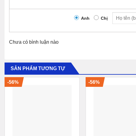
Cho mượn thiết bị tương đương trong quá trình bảo hành
Anh
Chị
CAM KẾT CỦA CISCOVIETNAM
Hàng Chính Hãng 100%.
Chưa có bình luận nào
Giá Rẻ Nhất (hoàn tiền nếu có chỗ rẻ hơn)
Đổi trả miễn phí trong 7 ngày
Bảo Hành 12 Tháng
SẢN PHẨM TƯƠNG TỰ
Bảo Hành Chính Hãng
-56%
-56%
Đầy Đủ CO, CQ (Bản Gốc)
CQ Cấp Trực Tiếp Cho End User
Có Thể Check Serial trên trang chủ Cisco
Giao Hàng siêu tốc trong 24 giờ
Giao hàng tận nơi trên toàn quốc