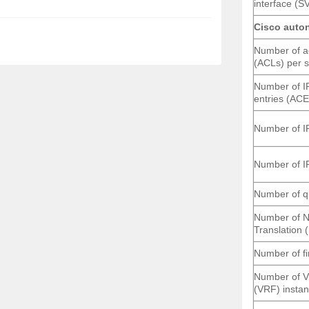
interface (S
Cisco auto
Number of ac
(ACLs) per 
er Cisco C8200-1N-4T ?
Number of I
:
0948.40.70.80
cho chúng tôi để được giải
entries (ACE
Number of I
vn
 Hãng
:
Công Ty Cổ Phần Công Nghệ Intersys
Number of I
Number of 
Number of N
GUỒN GỐC XUẤT XỨ TRÊN THỊ
Translation 
Number of fi
ính hãng và hàng trôi nổi kém chất lượng nói
Number of V
00-1N-4T
cũng không phải là ngoại lệ. nếu
(VRF) insta
 bạn khó lòng có thể lựa chọn được sản phẩm