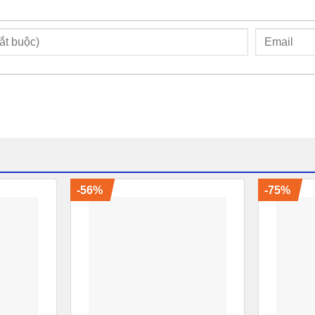
-56%
-75%