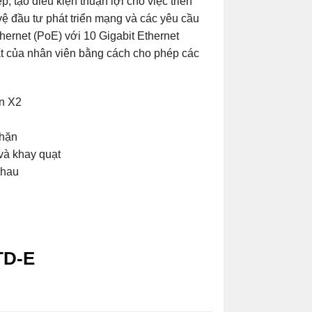
 tạo điều kiện thuận lợi cho việc triển
vệ đầu tư phát triển mạng và các yêu cầu
ernet (PoE) với 10 Gigabit Ethernet
ất của nhân viên bằng cách cho phép các
ẩn X2
chặn
và khay quạt
nhau
TD-E