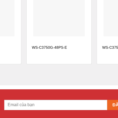
WS-C3750G-48PS-E
WS-C375
 CISPR 22 Loại A, GOST, cUL, NOM, VCCI Lớp A