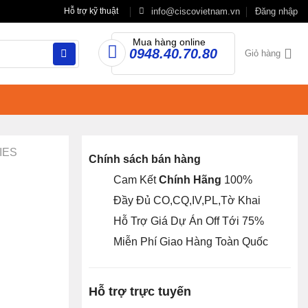
info@ciscovietnam.vn
Đăng nhập
Hỗ trợ kỹ thuật
Mua hàng online
0948.40.70.80
Giỏ hàng
IES
Chính sách bán hàng
Cam Kết
Chính Hãng
100%
Đầy Đủ CO,CQ,IV,PL,Tờ Khai
Hỗ Trợ Giá Dự Án Off Tới 75%
Miễn Phí Giao Hàng Toàn Quốc
Hỗ trợ trực tuyến