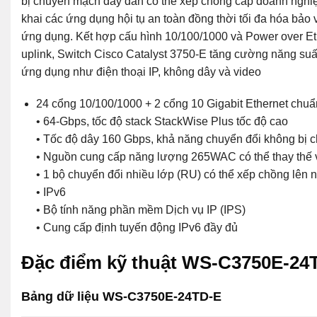
bị chuyển mạch dây dẫn có thể xếp chồng cấp doanh nghiệp,
khai các ứng dụng hội tụ an toàn đồng thời tối đa hóa bảo 
ứng dụng. Kết hợp cấu hình 10/100/1000 và Power over Eth
uplink, Switch Cisco Catalyst 3750-E tăng cường năng su
ứng dụng như điện thoại IP, không dây và video
24 cổng 10/100/1000 + 2 cổng 10 Gigabit Ethernet chu
• 64-Gbps, tốc độ stack StackWise Plus tốc độ cao
• Tốc độ dây 160 Gbps, khả năng chuyển đổi không bị 
• Nguồn cung cấp năng lượng 265WAC có thể thay thế 
• 1 bộ chuyển đổi nhiều lớp (RU) có thể xếp chồng lên 
• IPv6
• Bộ tính năng phần mềm Dịch vụ IP (IPS)
• Cung cấp định tuyến động IPv6 đầy đủ
Đặc điểm kỹ thuật WS-C3750E-24
Bảng dữ liệu WS-C3750E-24TD-E