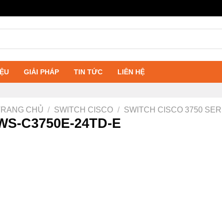
IỆU
GIẢI PHÁP
TIN TỨC
LIÊN HỆ
TRANG CHỦ
/
SWITCH CISCO
/
SWITCH CISCO 3750 SER
WS-C3750E-24TD-E