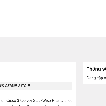
Thông số
Đang cập n
yst WS-C3750E-24TD-E
h Cisco 3750 với StackWise Plus là thiết