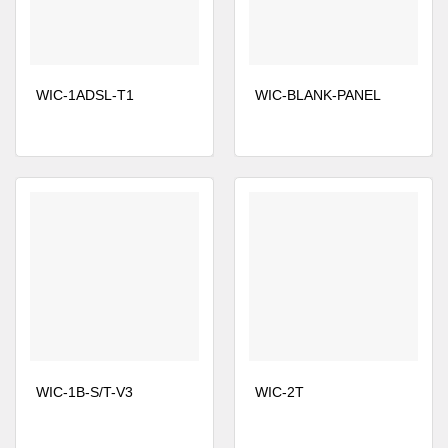
Bundle, 1760-V3PN
Được thiết kế cho
Bundle, 3745 VPN
Bundle, 3825 Security
Bundle, 3845 Security
Bundle, 3845 V3PN
WIC-1ADSL-T1
WIC-BLANK-PANEL
Bundle
CẦN THÔNG TIN BỔ XUNG VỀ WIC-2A/S ?
Nếu bạn cần thêm bất cứ thông tin nào về sản
phẩm
Cisco WIC-2A/S ?
Hãy đặt câu hỏi ở phần
Live Chat
hoặc
Gọi ngay
Hotline
cho chúng tôi để được giải đáp
Hoặc bạn có thể gửi email về địa chỉ:
WIC-1B-S/T-V3
WIC-2T
lienhe@ciscochinhhang.com