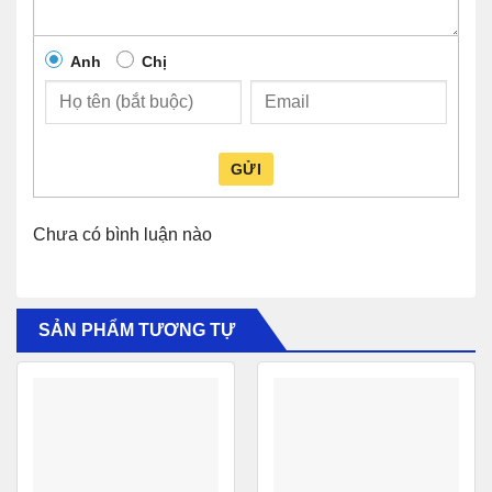
Giao diện
/ V.35 / X.21 – 50 pin D-
Sub (DB-50) – cái – 2
Khe tương thích
1 x khe cắm mở rộng
Anh
Chị
Điều khoản khác
GỬI
Bộ gắn
Tiêu chuẩn
Chưa có bình luận nào
Loại gói
Bán lẻ
Loại giá
Tân trang lại
SẢN PHẨM TƯƠNG TỰ
Thông tin tương thích
Cisco 1711, 1712, 1721,
1721 VPN Security, 1751
VPN Bundle, 1760 VPN