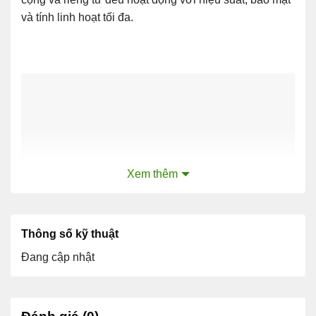
và tính linh hoạt tối đa.
Xem thêm
WIC-2A/S 2-Port Async/Sync Serial WAN Interface
Card
Thông số kỹ thuật
Đang cập nhật
Thông số kỹ thuật của WIC-2A/S
Chung