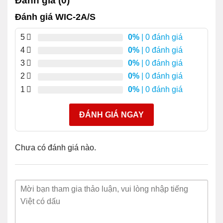
Đánh giá (0)
Loại thiết bị
Mô-đun mở rộng – 2 cổng
Đánh giá WIC-2A/S
Yếu tố hình thức
Mô-đun plug-in
5
0%
| 0 đánh giá
4
0%
| 0 đánh giá
3
0%
| 0 đánh giá
2
0%
| 0 đánh giá
Kết nối mạng
1
0%
| 0 đánh giá
Công nghệ kết nối
Có dây
Loại cáp
Nối tiếp
ĐÁNH GIÁ NGAY
Tốc độ truyền dữ liệu
4 Mb / giây
Chưa có đánh giá nào.
Chỉ báo trạng thái
Trạng thái cảng
Mở rộng / Kết nối
2 x nối ​​tiếp – RS-449/530