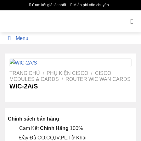
Bỏ
Cam kết giá tốt nhất
Miễn phí vận chuyển
qua
nội
dung
Menu
TRANG CHỦ
/
PHỤ KIỆN CISCO
/
CISCO
MODULES & CARDS
/
ROUTER WIC WAN CARDS
WIC-2A/S
Chính sách bán hàng
Cam Kết
Chính Hãng
100%
Đầy Đủ CO,CQ,IV,PL,Tờ Khai