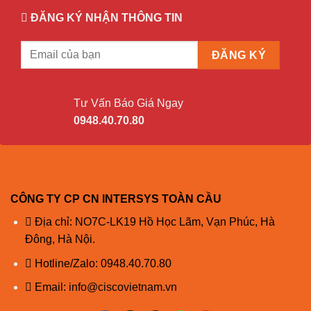
ĐĂNG KÝ NHẬN THÔNG TIN
CÁC PHỤ KIỆN CỦA C9200L-48PXG-4X-a
StackWise-80 and StackWise-160 Kit and cables
Product
Product description
number
Tư Vấn Báo Giá Ngay
0948.40.70.80
C9200L-
C9200L Stack Kit Spare
STACK-KIT=
STACK-T4-
50CM Type 3 Stacking Cable
50CM
STACK-T4-
1M Type 3 Stacking Cable
CÔNG TY CP CN INTERSYS TOÀN CẦU
1M
Địa chỉ: NO7C-LK19 Hồ Học Lãm, Vạn Phúc, Hà
STACK-T4-
3M Type 3 Stacking Cable
Đông, Hà Nội.
3M
Soft Licenses
Hotline/Zalo:
0948.40.70.80
Product
Email:
info@ciscovietnam.vn
Product description
number