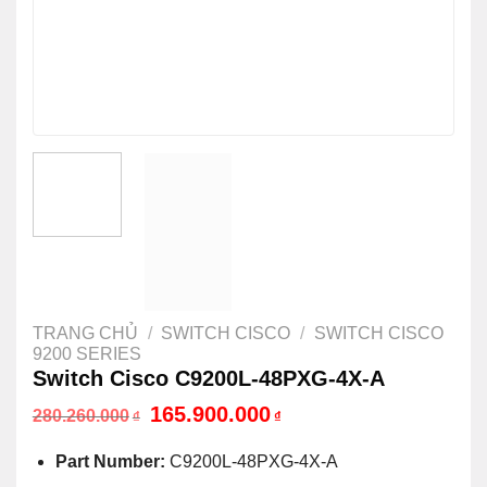
TRANG CHỦ
/
SWITCH CISCO
/
SWITCH CISCO
9200 SERIES
Switch Cisco C9200L-48PXG-4X-A
Giá
Giá
165.900.000
280.260.000
₫
₫
gốc
hiện
là:
tại
Part Number:
C9200L-48PXG-4X-A
280.260.000₫.
là:
165.900.000₫.