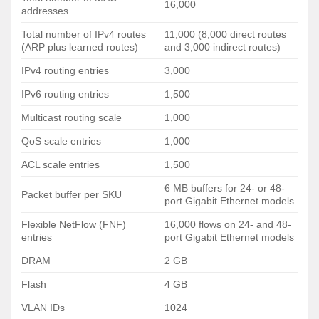
16,000
addresses
Catalyst 9000, đó chính là dòng
Switch Catalyst
9200
và bộ điều khiển LAN không dây
Catalyst 9800
.
Total number of IPv4 routes
11,000 (8,000 direct routes
(ARP plus learned routes)
and 3,000 indirect routes)
Với các mô hình mới này, CISCO kết hợp truy cập
không dây vào thời đại mới của các mạng. Một mạng
IPv4 routing entries
3,000
lưới học hỏi, thích nghi và bảo vệ khoản đầu tư của
IPv6 routing entries
1,500
bạn và trở nên hiệu quả và an toàn hơn theo thời gian.
Multicast routing scale
1,000
C9200L-48PXG-4X-A có Lõi nhanh hơn, truy cập nhanh hơn
QoS scale entries
1,000
C9200L-48PXG-4X-A và các thiết bị chuyển mạch
ACL scale entries
1,500
dòng Catalyst 9200 nhanh gấp đôi và có công suất
6 MB buffers for 24- or 48-
Packet buffer per SKU
gấp đôi so với các dòng Switch trước như 2960 hay
port Gigabit Ethernet models
2960-X.
Flexible NetFlow (FNF)
16,000 flows on 24- and 48-
entries
port Gigabit Ethernet models
C9200L-48PXG-4X-A có thể giúp Bảo Mật ở mọi nơi
DRAM
2 GB
C9200L-48PXG-4X-A cùng với các thiết bị chuyển
Flash
4 GB
mạch dòng 9200 được tích hợp bảo mật làm giảm các
mục tấn công, giúp bạn phát hiện và ngăn chặn các
VLAN IDs
1024