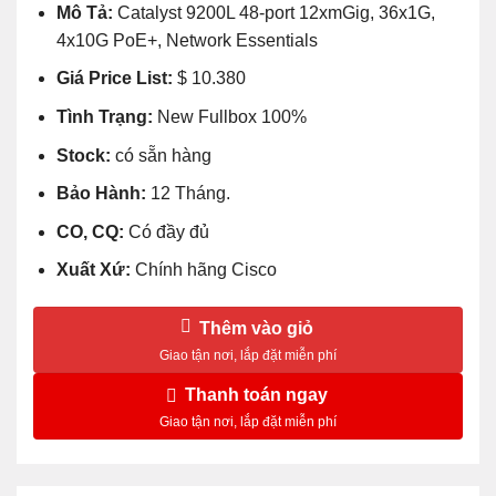
Mô Tả:
Catalyst 9200L 48-port 12xmGig, 36x1G,
4x10G PoE+, Network Essentials
Giá Price List:
$ 10.380
Tình Trạng:
New Fullbox 100%
Stock:
có sẵn hàng
Bảo Hành:
12 Tháng.
CO, CQ:
Có đầy đủ
Xuất Xứ:
Chính hãng Cisco
Thêm vào giỏ
Thanh toán ngay