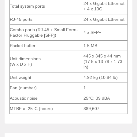
24 x Gigabit Ethernet
Total system ports
+ 4 x 10G
So sánh với các mặt hàng tương tự
RJ-45 ports
24 x Gigabit Ethernet
C9200L-
C9300-24P-
C1300-24FP-4X
24P-4G
A
Combo ports (RJ-45 + Small Form-
4 x SFP+
Factor Pluggable [SFP])
24x
24x
24x 10/100/1000
Cổng
10/100/1000
10/100/1000
Packet buffer
1.5 MB
PoE+
PoE+
PoE
445 x 345 x 44 mm
Liên kết
4x 10 Gigabit
4x 1 Gigabit
4x 1G/10G
Unit dimensions
(17.5 x 13.78 x 1.73
ngược
SFP+
SFP
SFP+
(W x D x H)
in)
Ngân sách
370W
370W
437W
Unit weight
4.92 kg (10.84 lb)
điện năng
Fan (number)
1
Tính năng
Khởi động an
Giới hạn
Trình độ cao
bảo mật
toàn, neo tin cậy
Acoustic noise
25°C: 39 dBA
Hiệu quả
EEE
EEE
EEE
MTBF at 25°C (hours)
389,607
năng lượng
CẦN THÔNG TIN BỔ XUNG VỀ C1300-24FP-4X ?