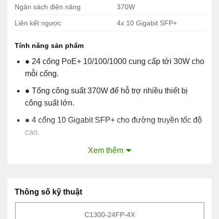
Ngân sách điện năng
370W
Liên kết ngược
4x 10 Gigabit SFP+
Tính năng sản phẩm
● 24 cổng PoE+ 10/100/1000 cung cấp tới 30W cho
mỗi cổng.
● Tổng công suất 370W để hỗ trợ nhiều thiết bị
công suất lớn.
● 4 cổng 10 Gigabit SFP+ cho đường truyền tốc độ
cao.
● Các tính năng bảo mật nâng cao như mô-đun
Xem thêm
Secure Boot và Trust Anchor.
● Ethernet tiết kiệm năng lượng (EEE) để giảm
thiểu mức tiêu thụ điện năng.
Thông số kỹ thuật
Ứng dụng sản phẩm
C1300-24FP-4X