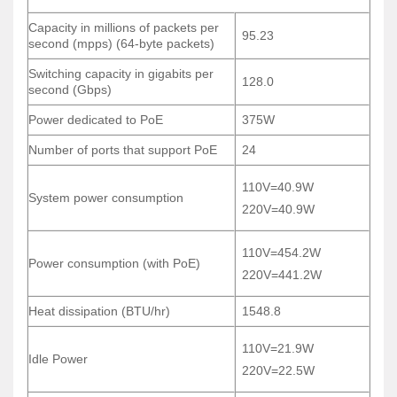
● Lý tưởng cho các doanh nghiệp vừa và nhỏ cần
Capacity in millions of packets per
95.23
cấp nguồn cho điện thoại VoIP, điểm truy cập không
second (mpps) (64-byte packets)
dây và camera IP.
Switching capacity in gigabits per
128.0
second (Gbps)
● Phù hợp với các cơ sở giáo dục cần cơ sở hạ
tầng mạng tốc độ cao để hỗ trợ các công cụ học tập
Power dedicated to PoE
375W
kỹ thuật số.
Number of ports that support PoE
24
● Hoàn hảo cho môi trường bán lẻ nơi khả năng
110V=40.9W
kết nối đáng tin cậy và khả năng PoE là cần thiết
System power consumption
220V=40.9W
cho hệ thống điểm bán hàng, bảo mật và cơ sở hạ
tầng mạng.
110V=454.2W
Power consumption (with PoE)
220V=441.2W
Tùy chọn được hỗ trợ
Heat dissipation (BTU/hr)
1548.8
Mô-đun thu phát SFP+
SFP-10G-SR
110V=21.9W
Mô-đun xếp chồng
STACK-T4-50CM
Idle Power
220V=22.5W
Nguồn điện
PWR-C1-715WAC-P