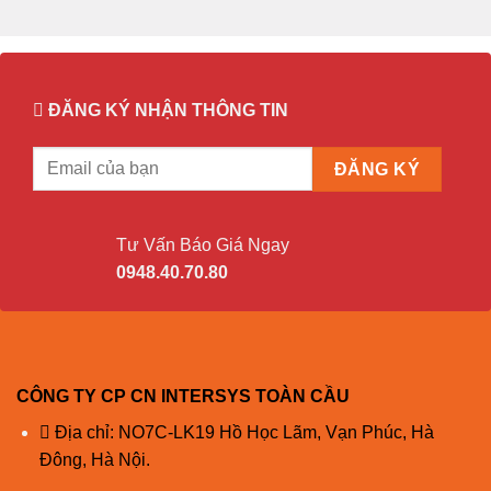
Đổi trả miễn phí trong 7 ngày.
Cho mượn thiết bị tương đương trong quá trình bảo
hành
ĐĂNG KÝ NHẬN THÔNG TIN
CAM KẾT CỦA CISCO
Hàng Chính Hãng 100%.
Giá Rẻ Nhất (hoàn tiền nếu có chỗ rẻ hơn)
Tư Vấn Báo Giá Ngay
Đổi trả miễn phí trong 7 ngày
0948.40.70.80
Bảo Hành 12 Tháng
Bảo Hành Chính Hãng
Đầy Đủ CO, CQ (Bản Gốc)
CÔNG TY CP CN INTERSYS TOÀN CẦU
CQ Cấp Trực Tiếp Cho End User
Địa chỉ: NO7C-LK19 Hồ Học Lãm, Vạn Phúc, Hà
Có Thể Check Serial trên trang chủ Cisco
Đông, Hà Nội.