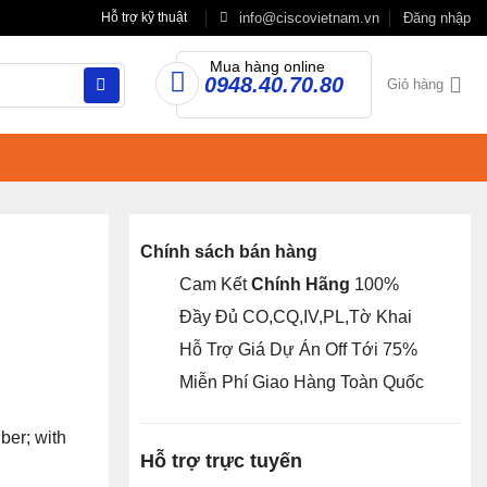
info@ciscovietnam.vn
Đăng nhập
Hỗ trợ kỹ thuật
Mua hàng online
0948.40.70.80
Giỏ hàng
Chính sách bán hàng
Cam Kết
Chính Hãng
100%
Đầy Đủ CO,CQ,IV,PL,Tờ Khai
Hỗ Trợ Giá Dự Án Off Tới 75%
Miễn Phí Giao Hàng Toàn Quốc
ber; with
Hỗ trợ trực tuyến