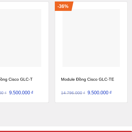
-36%
ồng Cisco GLC-T
Module Đồng Cisco GLC-TE
Giá
Giá
Giá
Giá
9.500.000
₫
9.500.000
₫
00
14.796.000
₫
₫
gốc
hiện
gốc
hiện
là:
tại
là:
tại
14.796.000₫.
là:
14.796.000₫.
là:
9.500.000₫.
9.500.000₫