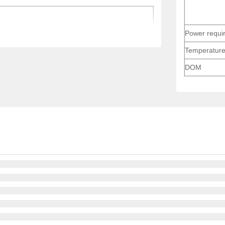
Power requi
 chiều 1000BASE-BX10-D hướng xuống; có
Temperatur
DOM