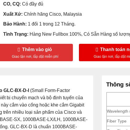
CO, CQ:
Có đầy đủ
Xuất Xứ:
Chính hãng Cisco, Malaysia
Bảo Hành:
1 đổi 1 trong 12 Tháng.
Tình Trạng:
Hàng New Fullbox 100%, Có Sẵn Hàng số lượng
Thêm vào giỏ
Thanh toán 
Thông số
o GLC-BX-D-I
(Small Form-Factor
hiết bị chuyển mạch và bộ định tuyến của
ng này cắm vào cổng hoặc khe cắm Gigabit
Wavelength 
 trên nhiều loại sản phẩm của Cisco và
000BASE-SX, 1000BASE-LX/LH, 1000BASE-
Fiber Type
ổng. GLC-BX-D là chuẩn 1000BASE-