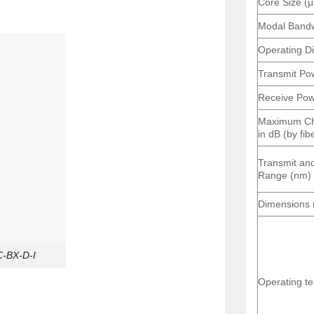
Core Size (
Modal Bandw
Operating D
Transmit Po
Receive Po
Maximum Cha
in dB (by fib
Transmit an
Range (nm)
Dimensions 
-BX-D-I
Operating t