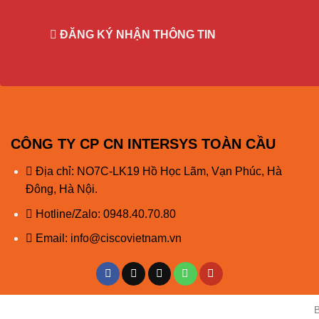
Cho mượn thiết bị tương đương trong quá trình bảo hà
ĐĂNG KÝ NHẬN THÔNG TIN
CAM KẾT CỦA CISCO CHÍNH HÃNG
Hàng Chính Hãng 100%.
Giá Rẻ Nhất (hoàn tiền nếu có chỗ rẻ hơn)
Đổi trả miễn phí trong 7 ngày
CÔNG TY CP CN INTERSYS TOÀN CẦU
Bảo Hành 12 Tháng
Địa chỉ: NO7C-LK19 Hồ Học Lãm, Vạn Phúc, Hà
Bảo Hành Chính Hãng
Đông, Hà Nội.
Đầy Đủ CO, CQ (Bản Gốc)
Hotline/Zalo:
0948.40.70.80
CQ Cấp Trực Tiếp Cho End User
Email:
info@ciscovietnam.vn
Có Thể Check Serial trên trang chủ Cisco
Giao Hàng siêu tốc trong 24 giờ
Giao hàng tận nơi trên toàn quốc