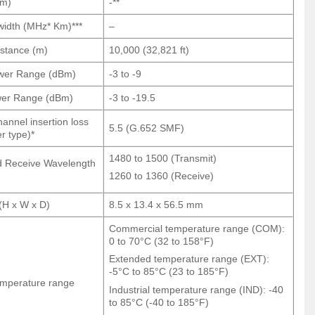
μm)
-**
idth (MHz* Km)***
–
istance (m)
10,000 (32,821 ft)
wer Range (dBm)
-3 to -9
wer Range (dBm)
-3 to -19.5
nnel insertion loss
5.5 (G.652 SMF)
er type)*
1480 to 1500 (Transmit)
d Receive Wavelength
1260 to 1360 (Receive)
(H x W x D)
8.5 x 13.4 x 56.5 mm
Commercial temperature range (COM):
0 to 70°C (32 to 158°F)
Extended temperature range (EXT):
-5°C to 85°C (23 to 185°F)
emperature range
Industrial temperature range (IND): -40
to 85°C (-40 to 185°F)