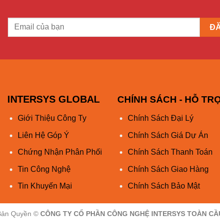
nh
INTERSYS GLOBAL
CHÍNH SÁCH - HỖ TR
Giới Thiệu Công Ty
Chính Sách Đại Lý
Liên Hệ Góp Ý
Chính Sách Giá Dự Án
Chứng Nhận Phân Phối
Chính Sách Thanh Toán
Tin Công Nghệ
Chính Sách Giao Hàng
Tin Khuyến Mại
Chính Sách Bảo Mật
Bản Quyền ©
CÔNG TY CỔ PHẦN CÔNG NGHỆ INTERSYS TOÀN CẦ