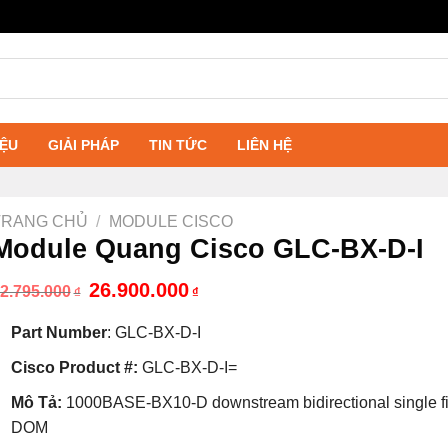
IỆU
GIẢI PHÁP
TIN TỨC
LIÊN HỆ
TRANG CHỦ
/
MODULE CISCO
Module Quang Cisco GLC-BX-D-I
Giá
Giá
26.900.000
2.795.000
₫
₫
gốc
hiện
là:
tại
Part Number
: GLC-BX-D-I
42.795.000₫.
là:
26.900.000₫.
Cisco Product #:
GLC-BX-D-I=
Mô Tả:
1000BASE-BX10-D downstream bidirectional single fi
DOM