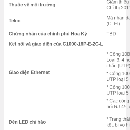
Giảm thiểu
10/100/1000 và ngân
Thuộc về môi trường
Chỉ thị 201
Sự miêu tả
sách PoE 120W, liên kết
lên 2x 1G SFP với PS
Mã nhận dạ
bên ngoài
Telco
(CLEI)
Cổng Gigabit Ethernet
16
Chứng nhận của chính phủ Hoa Kỳ
TBD
Giao diện đường lên
2 SFP
Kết nối và giao diện của C1000-16P-E-2G-L
Ngân sách nguồn PoE +
120W
* Cổng 10B
Loại 3, 4 
Không quạt
Y
chắn (UTP
Kích thước (WxDxH tính
Giao diện Ethernet
* Cổng 100
10,56 x 8,26x 1,73
bằng inch)
UTP loại 5
CPU
ARM v7 800 MHz
* Cổng 100
UTP loại 5
DRAM
512 MB
* Các cổng
nối RJ-45, 
Bộ nhớ flash
256 MB
Băng thông chuyển tiếp
18 Gb / giây
* Trạng thá
Đèn LED chỉ báo
kết, bị vô 
Chuyển đổi băng thông
36 Gb / giây