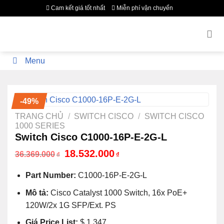
Bỏ
Cam kết giá tốt nhất
Miễn phí vận chuyển
qua
nội
dung
Menu
-49%
TRANG CHỦ
/
SWITCH CISCO
/
SWITCH CISCO
1000 SERIES
Switch Cisco C1000-16P-E-2G-L
Giá
Giá
18.532.000
36.369.000
₫
₫
gốc
hiện
là:
tại
Part Number:
C1000-16P-E-2G-L
36.369.000₫.
là:
18.532.000₫.
Mô tả:
Cisco Catalyst 1000 Switch, 16x PoE+
120W/2x 1G SFP/Ext. PS
Giá Price List:
$ 1.347