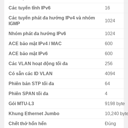
khác nhau:
Các tuyến tĩnh IPv6
16
Linh hoạt, đơn giản và an toàn, các thiết bị chuyển
Các tuyến phát đa hướng IPv4 và nhóm
mạch Cisco Catalyst 1000 Series mang đến chất
1024
IGMP
lượng cấp doanh nghiệp cho các triển khai nhỏ.
Nhóm phát đa hướng IPv6
1024
Thiết bị chuyển mạch
Catalyst 1000
cung cấp truy cập
ACE bảo mật IPv4 / MAC
600
mạng cấp doanh nghiệp có kích thước cho các doanh
ACE bảo mật IPv6
600
nghiệp nhỏ. Với một loạt các kết hợp Power over
Ethernet (PoE) và cổng, các thiết bị chuyển mạch dễ
Các VLAN hoạt động tối đa
256
quản lý này cung cấp hiệu suất cho một văn phòng
Có sẵn các ID VLAN
4094
nhỏ hiện đại cần.
Phiên bản STP tối đa
64
Yên tĩnh và nhỏ gọn: Thiết kế nhỏ gọn, không quạt
Phiên SPAN tối đa
4
có nghĩa là thiết bị chuyển mạch Catalyst 1000 có
Gói MTU-L3
9198 byte
thể ẩn trong tầm nhìn rõ ràng trong không gian kế
hoạch mở.
Khung Ethernet Jumbo
10,240 byt
Quản lý đơn giản: Catalyst 1000 switch chạy trên
Chết thở hổn hển
Đúng