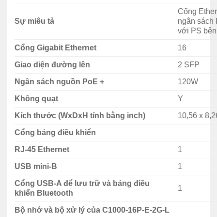
chính hãng…
Cổng Ether
Sự miêu tả
ngân sách 
với PS bên
Cổng Gigabit Ethernet
16
Giao diện đường lên
2 SFP
Ngân sách nguồn PoE +
120W
Không quạt
Y
Kích thước (WxDxH tính bằng inch)
10,56 x 8,2
Cổng bảng điều khiển
RJ-45 Ethernet
1
USB mini-B
1
Cổng USB-A để lưu trữ và bảng điều
1
khiển Bluetooth
Bộ nhớ và bộ xử lý của C1000-16P-E-2G-L
Switch Cisco C1000-16P-E-2G-L