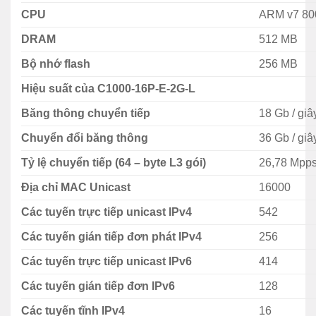
CPU
ARM v7 80
Thiết bị chuyển mạch Switch Cisco
C1000-16P-E-2G-
DRAM
512 MB
L
được thiết kế cho doanh nghiệp vừa và nhỏ, với giá
Bộ nhớ flash
256 MB
rẻ hơn các dòng switch 2960x.
C1000-16P-E-2G-
Hiệu suất của C1000-16P-E-2G-L
L
cung cấp 16 cổng PoE+ hỗ trợ cấp nguồn cho các
thiết bị camera, IP Phone, Voice IP…Switch
Băng thông chuyển tiếp
18 Gb / giâ
Cisco
C1000-16P-E-2G-L
cung cấp 16 cổng gigabit
Chuyển đổi băng thông
36 Gb / giâ
10/100/1000, 2x 1G SFP uplinks cùng với phần mềm
Cisco IOS LAN Base, cung cấp các kết nối layer 2 cơ
Tỷ lệ chuyển tiếp (64 – byte L3 gói)
26,78 Mpp
bản cho các chi nhánh hoặc văn phòng nhỏ.
Địa chỉ MAC Unicast
16000
Cisco Catalyst 1000 Series là bản nâng cấp cho dòng
Các tuyến trực tiếp unicast IPv4
542
Catalyst 2960-L
. So với C2960-L, dòng
Switch
Các tuyến gián tiếp đơn phát IPv4
256
1000
có phần cứng được cải tiến, các tùy chọn phần
Các tuyến trực tiếp unicast IPv6
414
mềm tiên tiến hơn và cung cấp hỗ trợ mở rộng cho
Vlan. Nói chung, dòng
Catalyst 1000
cung cấp kết nối
Các tuyến gián tiếp đơn IPv6
128
hiệu quả về chi phí, lý tưởng cho nhiều nhu cầu mạng
Các tuyến tĩnh IPv4
16