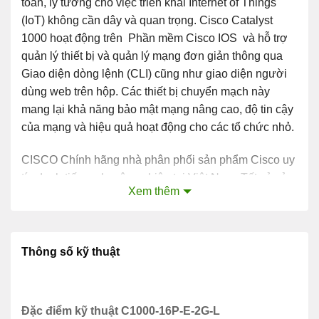
toàn, lý tưởng cho việc triển khai Internet of Things
(IoT) không cần dây và quan trọng. Cisco Catalyst
1000 hoạt động trên Phần mềm Cisco IOS và hỗ trợ
quản lý thiết bị và quản lý mạng đơn giản thông qua
Giao diện dòng lệnh (CLI) cũng như giao diện người
dùng web trên hộp. Các thiết bị chuyển mạch này
mang lại khả năng bảo mật mạng nâng cao, độ tin cậy
của mạng và hiệu quả hoạt động cho các tổ chức nhỏ.
CISCO Chính hãng nhà phân phối sản phẩm Cisco uy
tín danh tiếng, chuyên nghiệp tại Việt Nam. Tất cả sản
Xem thêm
phẩm Cisco Switches C1000-16P-E-2G-L được Cisco
chính hãng phân phối là sản phẩm chất lượng, có đầy
đủ giấy tờ chứng minh xuất xứ và chất lượng sản
phẩm CO,CQ (bill of lading, invoice, packing list, tờ
Thông số kỹ thuật
khai Hải Quan). Vui lòng liên hệ trực tiếp với bộ phận
kinh doanh tại Hồ Chí Minh và Hà Nội nếu bạn cần trợ
giúp thông tin về Cisco Switches C1000-16P-E-2G-L
Đặc điểm kỹ thuật C1000-16P-E-2G-L