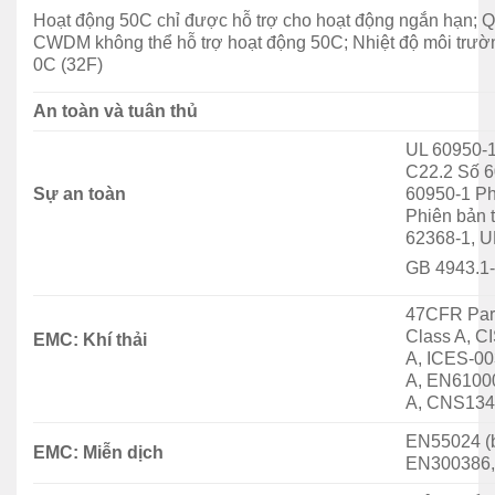
Hoạt động 50C chỉ được hỗ trợ cho hoạt động ngắn hạn; 
Cisco Switch Catalyst 1000
CWDM không thể hỗ trợ hoạt động 50C; Nhiệt độ môi trường
0C (32F)
Tiết kiệm thời gian, tiền bạc và đau đầu với công nghệ
An toàn và tuân thủ
đã được chứng minh từ công ty nổi tiếng về đổi mới
mạng. Thiết bị chuyển mạch Cisco Catalyst 1000
UL 60950-1
C22.2 Số 6
mang đến sự đơn giản, linh hoạt và bảo mật cho các
Sự an toàn
60950-1 Ph
doanh nghiệp nhỏ. Các yếu tố hình thức nhỏ gọn, hoạt
Phiên bản 
động yên tĩnh, không quạt và một loạt các kết nối
62368-1, U
Power over Ethernet (PoE) sử dụng đến
Cisco 1000
GB 4943.1
PoE
và các cổng kết nối làm cho các thiết bị chuyển
mạch dễ quản lý này rất phù hợp cho dù bên trong hay
47CFR Part
Class A, C
bên ngoài tủ rack.
EMC: Khí thải
A, ICES-00
A, EN61000
Thông số nhanh của C1000-16P-E-2G-L
A, CNS134
EN55024 (
Mã sản phẩm
C1000-16P-E-2G-L
EMC: Miễn dịch
EN300386
Cổng Ethernet PoE + 16x