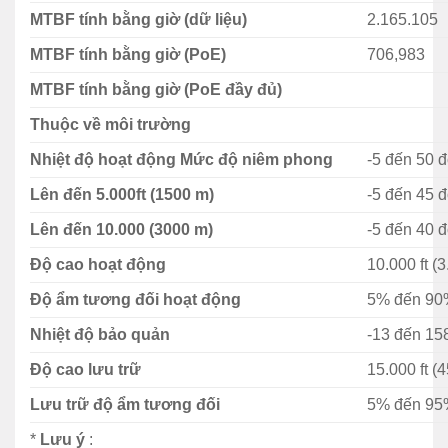
Cisco IOS cổ điển và có thể được cấu hình với giao
MTBF tính bằng giờ (dữ liệu)
2.165.105
diện người dùng web trực quan, giúp việc quản lý
trở nên đơn giản và dễ dàng.
MTBF tính bằng giờ (PoE)
706,983
Bảo mật nâng cao: Với các bảng điều khiển truy
MTBF tính bằng giờ (PoE đầy đủ)
cập quy mô lớn hơn của Catalyst 1000 và các tính
Thuộc về môi trường
năng bảo mật bổ sung, bạn có thể phân đoạn lưu
Nhiệt độ hoạt động Mức độ niêm phong
-5 đến 50 đ
lượng truy cập để bảo mật hơn.
Lên đến 5.000ft (1500 m)
-5 đến 45 
Cấp nguồn qua Ethernet: Với một loạt các tùy chọn
PoE có tính năng Perpetual PoE, Catalyst 1000
Lên đến 10.000 (3000 m)
-5 đến 40 
switch giúp việc cài đặt các thiết bị IoT dễ dàng như
Độ cao hoạt động
10.000 ft (
cắm cáp.
Độ ẩm tương đối hoạt động
5% đến 90
Nhiệt độ bảo quản
-13 đến 15
Độ cao lưu trữ
15.000 ft (
Lưu trữ độ ẩm tương đối
5% đến 95
*
Lưu ý
: