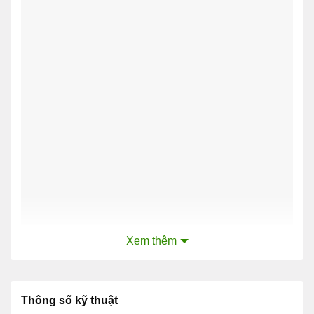
Xem thêm
Bộ Định Tuyến Router Cisco ISR4321-SEC/K9
Thông số kỹ thuật
Bộ Định Tuyến Router Cisco ISR4321-SEC/K9
đi