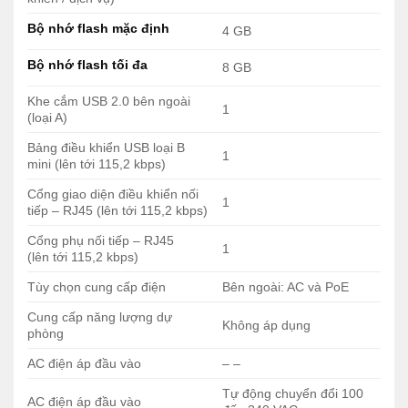
Tùy chọn cung cấp điện
Bên ngoài: AC và PoE
Bộ nhớ flash mặc định
4 GB
Chiều cao rack
1 RU
Bộ nhớ flash tối đa
8 GB
44,55 x 369,57 x
Kích thước (H x W x D)
294,64 mm
Khe cắm USB 2.0 bên ngoài
1
(loại A)
Gói trọng lượng
9,19 Kg
Bảng điều khiển USB loại B
1
CHI TIẾT BỘ ĐỊNH TUYẾN ROUTER CISCO ISR4321-
mini (lên tới 115,2 kbps)
SEC/K9
Cổng giao diện điều khiển nối
1
tiếp – RJ45 (lên tới 115,2 kbps)
Đèn
Đại
Màu
Sự miêu tả
LED
diện
Cổng phụ nối tiếp – RJ45
1
(lên tới 115,2 kbps)
màu
xanh
PoE đang bật và cung cấp điện.
Tùy chọn cung cấp điện
Bên ngoài: AC và PoE
lá
POE
Cung cấp năng lượng dự
POE0
Không áp dụng
PSU
PoE đang trong tình trạng không
phòng
Amber
thành công.
AC điện áp đầu vào
– –
Tắt
Nguồn cung PoE không có.
Tự động chuyển đổi 100
AC điện áp đầu vào
Trạng
Xanh