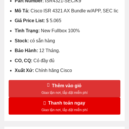
Part Number:
ISR4321-SEC/K9
136.755.000₫.
là:
59.500.000₫.
Mô Tả:
Cisco ISR 4321 AX Bundle w/APP, SEC lic
Giá Price List:
$ 5.065
Tình Trạng:
New Fullbox 100%
Stock:
có sẵn hàng
Bảo Hành:
12 Tháng.
CO, CQ:
Có đầy đủ
Xuất Xứ:
Chính hãng Cisco
Thêm vào giỏ
Thanh toán ngay