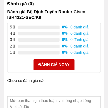
Đánh giá (0)
Amber
Nguồn điện hệ thống đang hoạt
Đánh giá Bộ Định Tuyến Router Cisco
nhấp
động nhưng hệ thống không thể
nháy
thoát khỏi quá trình đặt lại.
ISR4321-SEC/K9
Tắt
Hệ thống tắt nguồn.
5
0%
| 0 đánh giá
màu
4
0%
| 0 đánh giá
SSD mSATA hiện diện và được
xanh
Trạng
kích hoạt.
3
0%
| 0 đánh giá
lá
thái
SSD
2
0%
| 0 đánh giá
vùng
Amber
Được khởi tạo với lỗi.
mSATA
1
0%
| 0 đánh giá
Tắt
Không có mặt.
màu
ĐÁNH GIÁ NGAY
PVDM4 hiện diện và được kích
xanh
Trạng
hoạt.
lá
thái
LÀ C
vùng
Chưa có đánh giá nào.
Amber
Được khởi tạo với lỗi.
ISC
Tắt
Không có mặt.
màu
Tất cả người hâm mộ đều đang
xanh
hoạt động.
lá
Trạng