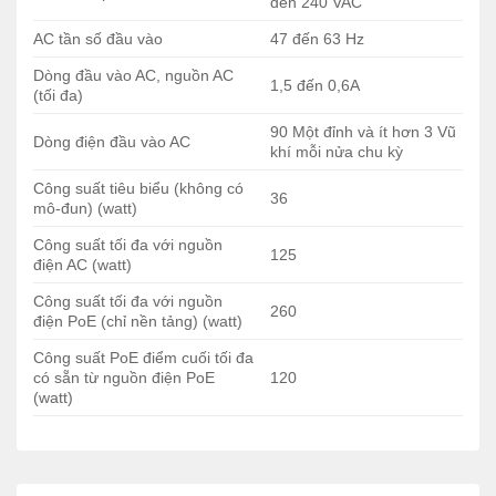
đến 240 VAC
thái
lá
Đèn flash nhỏ gọn / flash eUSB
ĐÈN
Flash
cây
hiện tại và hiện đang được truy
AC tần số đầu vào
47 đến 63 Hz
FLASH
hệ
nhấp
cập.
thống
nháy
Dòng đầu vào AC, nguồn AC
1,5 đến 0,6A
(tối đa)
Xanh
Tất cả các cảm biến nhiệt độ
lục
trong hệ thống đều nằm trong
90 Một đỉnh và ít hơn 3 Vũ
Dòng điện đầu vào AC
đậm
phạm vi chấp nhận được.
khí mỗi nửa chu kỳ
Trạng
thái
TEMP
Một hoặc nhiều cảm biến nhiệt
Công suất tiêu biểu (không có
nhiệt
36
Amber
độ trong hệ thống nằm ngoài
mô-đun) (watt)
độ
phạm vi chấp nhận được.
Công suất tối đa với nguồn
125
Tắt
Nhiệt độ không được theo dõi.
điện AC (watt)
màu
Công suất tối đa với nguồn
Nguồn hệ thống bật và hoạt động
260
xanh
điện PoE (chỉ nền tảng) (watt)
chính xác.
lá
Công suất PoE điểm cuối tối đa
Xanh
có sẵn từ nguồn điện PoE
120
lục
Hệ thống điện đang trong quá
(watt)
nhấp
trình tắt.
Hệ
nháy
PWR
thống
điện
Hệ thống điện lên, nhưng khởi
Amber
động mức thấp thất bại.