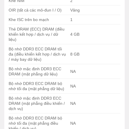
Khe NIM
2
OIR (tất cả các mô-đun I / O)
Vâng
MÔ TẢ NGẮN ROUTER CISCO ISR4321-SEC/K9
Khe ISC trên bo mạch
1
Mã sản phẩm
ISR4321-SEC/K9
Thẻ DRAM (ECC) DRAM (điều
50 Mb / giây đến 100
Tổng thông lượng
khiển kết hợp / dịch vụ / dữ
4 GB
Mb / giây
liệu)
Tổng số cổng WAN hoặc LAN
2
Bộ nhớ DDR3 ECC DRAM tối
10/100/1000 trên bo mạch
đa (điều khiển kết hợp / dịch vụ
8 GB
/ máy bay dữ liệu)
Cổng dựa trên RJ-45
2
Bộ nhớ mặc định DDR3 ECC
Cổng dựa trên SFP
1
NA
DRAM (mặt phẳng dữ liệu)
Các khe NIM (Môđun Giao diện
2
Bộ nhớ DDR3 ECC DRAM bộ
Mạng)
NA
nhớ tối đa (mặt phẳng dữ liệu)
Khe ISC trên bo mạch
1
Bộ nhớ mặc định DDR3 ECC
DRAM (mặt phẳng điều khiển /
NA
4 GB (mặc định) / 8
Ký ức
dịch vụ)
GB (tối đa)
Bộ nhớ DDR3 ECC DRAM bộ
4 GB (mặc định) / 8
Bộ nhớ flash
nhớ tối đa (mặt phẳng điều
NA
GB (tối đa)
khiển / dịch vụ)