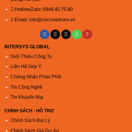
mô-đun
0
0
dịch vụ
Hotline/Zalo:
0948.40.70.80
nâng cao
Email:
info@ciscovietnam.vn
Khe NIM
2
2
Khe ISC
trên bo
1
1
mạch
INTERSYS GLOBAL
Chiều cao
1
1
Giới Thiệu Công Ty
rack
Liên Hệ Góp Ý
CẦN THÔNG TIN BỔ XUNG VỀ ISR4321-SEC/K9 ?
Chứng Nhận Phân Phối
Nếu bạn cần thêm bất cứ thông tin nào về sản
Tin Công Nghệ
phẩm
Bộ Định Tuyến Router
Cisco ISR4321-
Tin Khuyến Mại
SEC/K9 ?
Liên hệ hotline để nhận được báo giá tốt nhất cho
CHÍNH SÁCH - HỖ TRỢ
dự án :
HOTLINE –
0948.40.70.80
Chính Sách Đại Lý
Hãy đặt câu hỏi ở phần
Live Chat
hoặc
Gọi ngay
Chính Sách Giá Dự Án