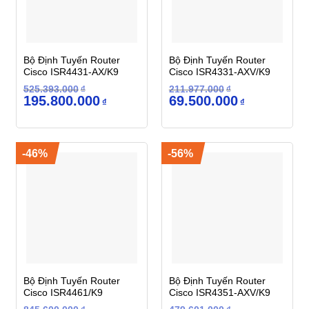
Bộ Định Tuyến Router
Bộ Định Tuyến Router
Cisco ISR4431-AX/K9
Cisco ISR4331-AXV/K9
525.393.000
₫
211.977.000
₫
Giá
Giá
Giá
Giá
195.800.000
69.500.000
₫
₫
gốc
hiện
gốc
hiện
là:
tại
là:
tại
525.393.000₫.
là:
211.977.000₫.
là:
195.800.000₫.
69.500.000₫.
-46%
-56%
Bộ Định Tuyến Router
Bộ Định Tuyến Router
Cisco ISR4461/K9
Cisco ISR4351-AXV/K9