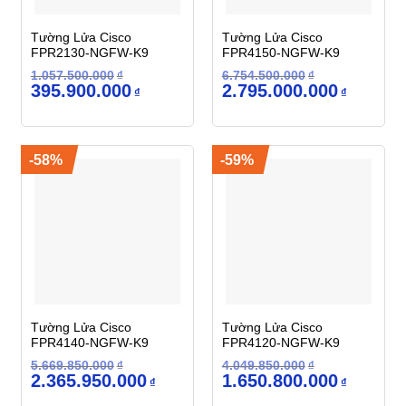
Tường Lửa Cisco
Tường Lửa Cisco
FPR2130-NGFW-K9
FPR4150-NGFW-K9
1.057.500.000
₫
6.754.500.000
₫
Giá
Giá
Giá
Giá
395.900.000
2.795.000.000
₫
₫
gốc
hiện
gốc
hiện
là:
tại
là:
tại
1.057.500.000₫.
là:
6.754.500.000₫.
là:
395.900.000₫.
2.795.000
-58%
-59%
Tường Lửa Cisco
Tường Lửa Cisco
FPR4140-NGFW-K9
FPR4120-NGFW-K9
5.669.850.000
₫
4.049.850.000
₫
Giá
Giá
Giá
Giá
2.365.950.000
1.650.800.000
₫
₫
gốc
hiện
gốc
hiện
là:
tại
là:
tại