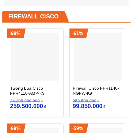
FIREWALL CISCO
-99%
-61%
Tường Lửa Cisco
Firewall Cisco FPR1140-
FPR4110-AMP-K9
NGFW-K9
24.295.000.000
₫
258.500.000
₫
Giá
Giá
Giá
Giá
259.500.000
99.850.000
₫
₫
gốc
hiện
gốc
hiện
là:
tại
là:
tại
24.295.000.000₫.
là:
258.500.000₫.
là:
259.500.000₫.
99.850.000₫.
-99%
-59%