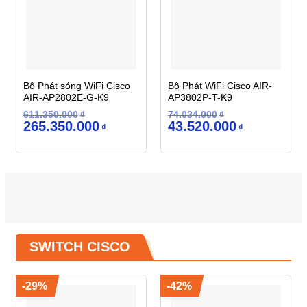
Bộ Phát sóng WiFi Cisco
Bộ Phát WiFi Cisco AIR-
AIR-AP2802E-G-K9
AP3802P-T-K9
611.350.000
₫
74.034.000
₫
Giá
Giá
Giá
Giá
265.350.000
43.520.000
₫
₫
gốc
hiện
gốc
hiện
là:
tại
là:
tại
611.350.000₫.
là:
74.034.000₫.
là:
265.350.000₫.
43.520.000₫.
SWITCH CISCO
-29%
-42%