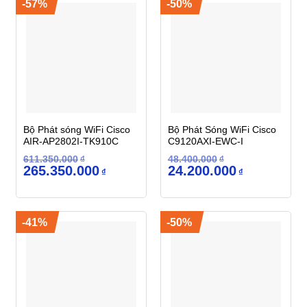
-57%
-50%
Bộ Phát sóng WiFi Cisco
Bộ Phát Sóng WiFi Cisco
AIR-AP2802I-TK910C
C9120AXI-EWC-I
611.350.000
₫
48.400.000
₫
Giá
Giá
Giá
Giá
265.350.000
24.200.000
₫
₫
gốc
hiện
gốc
hiện
là:
tại
là:
tại
611.350.000₫.
là:
48.400.000₫.
là:
265.350.000₫.
24.200.000₫.
-41%
-50%