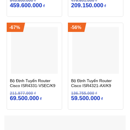
845.600.000
₫
479.601.000
₫
Giá
Giá
Giá
Giá
459.600.000
209.150.000
₫
₫
gốc
hiện
gốc
hiện
là:
tại
là:
tại
845.600.000₫.
là:
479.601.000₫.
là:
459.600.000₫.
209.150.000
-67%
-56%
Bộ Định Tuyến Router
Bộ Định Tuyến Router
Cisco ISR4331-VSEC/K9
Cisco ISR4321-AX/K9
211.977.000
₫
136.755.000
₫
Giá
Giá
Giá
Giá
69.500.000
59.500.000
₫
₫
gốc
hiện
gốc
hiện
là:
tại
là:
tại
211.977.000₫.
là:
136.755.000₫.
là:
69.500.000₫.
59.500.000₫.