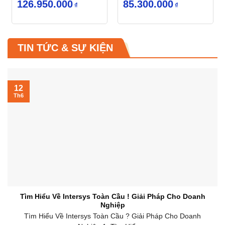
Giá
Giá
Giá
Giá
126.950.000
85.300.000
₫
₫
gốc
hiện
gốc
hiện
là:
tại
là:
tại
294.300.000₫.
là:
154.440.000₫.
là:
126.950.000₫.
85.300.000₫.
TIN TỨC & SỰ KIỆN
xem tất cả
12
Th6
Tìm Hiểu Về Intersys Toàn Cầu ! Giải Pháp Cho Doanh
Nghiệp
Tìm Hiểu Về Intersys Toàn Cầu ? Giải Pháp Cho Doanh