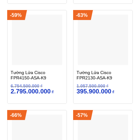
5.669.850.000₫.
là:
4.049.850.000₫.
là:
2.365.950.000₫.
1.650.800
-59%
-63%
Tường Lửa Cisco
Tường Lửa Cisco
FPR4150-ASA-K9
FPR2130-ASA-K9
6.754.500.000
₫
1.057.500.000
₫
Giá
Giá
Giá
Giá
2.795.000.000
395.900.000
₫
₫
gốc
hiện
gốc
hiện
là:
tại
là:
tại
6.754.500.000₫.
là:
1.057.500.000₫.
là:
2.795.000.000₫.
395.900.000
-66%
-57%