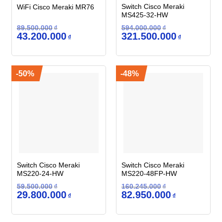
Switch Cisco Meraki
WiFi Cisco Meraki MR76
MS425-32-HW
89.500.000
₫
594.000.000
₫
Giá
Giá
Giá
Giá
43.200.000
321.500.000
₫
₫
gốc
hiện
gốc
hiện
là:
tại
là:
tại
89.500.000₫.
là:
594.000.000₫.
là:
43.200.000₫.
321.500.000
-50%
-48%
Switch Cisco Meraki
Switch Cisco Meraki
MS220-24-HW
MS220-48FP-HW
59.500.000
₫
160.245.000
₫
Giá
Giá
Giá
Giá
29.800.000
82.950.000
₫
₫
gốc
hiện
gốc
hiện
là:
tại
là:
tại
59.500.000₫.
là:
160.245.000₫.
là:
29.800.000₫.
82.950.000₫.