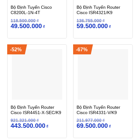
Bộ Định Tuyến Cisco
Bộ Định Tuyến Router
C8200L-1N-4T
Cisco ISR4321/K9
118.500.000
₫
136.755.000
₫
Giá
Giá
Giá
Giá
49.500.000
59.500.000
₫
₫
gốc
hiện
gốc
hiện
là:
tại
là:
tại
118.500.000₫.
là:
136.755.000₫.
là:
49.500.000₫.
59.500.000₫.
-52%
-67%
Bộ Định Tuyến Router
Bộ Định Tuyến Router
Cisco ISR4451-X-SEC/K9
Cisco ISR4331-V/K9
921.321.000
₫
211.977.000
₫
Giá
Giá
Giá
Giá
443.500.000
69.500.000
₫
₫
gốc
hiện
gốc
hiện
là:
tại
là:
tại
921.321.000₫.
là:
211.977.000₫.
là: