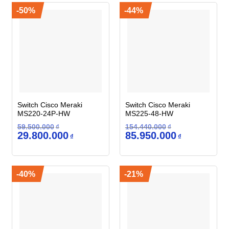
-50%
-44%
Switch Cisco Meraki
Switch Cisco Meraki
MS220-24P-HW
MS225-48-HW
59.500.000
₫
154.440.000
₫
Giá
Giá
Giá
Giá
29.800.000
85.950.000
₫
₫
gốc
hiện
gốc
hiện
là:
tại
là:
tại
59.500.000₫.
là:
154.440.000₫.
là:
29.800.000₫.
85.950.000₫.
-40%
-21%