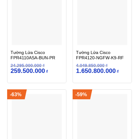
Tường Lửa Cisco
Tường Lửa Cisco
FPR4110ASA-BUN-PR
FPR4120-NGFW-K9-RF
24.295.000.000
₫
4.049.850.000
₫
Giá
Giá
Giá
Giá
259.500.000
1.650.800.000
₫
₫
gốc
hiện
gốc
hiện
là:
tại
là:
tại
24.295.000.000₫.
là:
4.049.850.000₫.
là:
259.500.000₫.
1.650.800
-63%
-59%