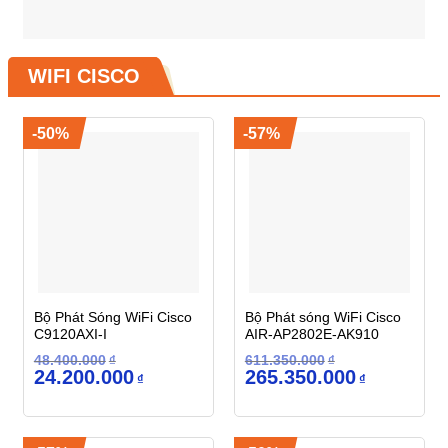
WIFI CISCO
-50%
-57%
Bộ Phát Sóng WiFi Cisco
Bộ Phát sóng WiFi Cisco
C9120AXI-I
AIR-AP2802E-AK910
48.400.000
₫
611.350.000
₫
Giá
Giá
Giá
Giá
24.200.000
265.350.000
₫
₫
gốc
hiện
gốc
hiện
là:
tại
là:
tại
48.400.000₫.
là:
611.350.000₫.
là:
24.200.000₫.
265.350.000