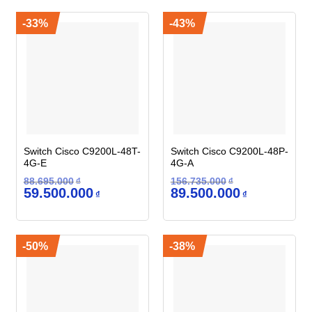
99.850.000₫.
49.500.000₫.
-33%
-43%
Switch Cisco C9200L-48T-
Switch Cisco C9200L-48P-
4G-E
4G-A
88.695.000
₫
156.735.000
₫
Giá
Giá
Giá
Giá
59.500.000
89.500.000
₫
₫
gốc
hiện
gốc
hiện
là:
tại
là:
tại
88.695.000₫.
là:
156.735.000₫.
là:
59.500.000₫.
89.500.000₫.
-50%
-38%