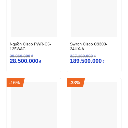
Nguồn Cisco PWR-C5-
Switch Cisco C9300-
125WAC
24UX-A
39.960.000
₫
327.180.000
₫
Giá
Giá
Giá
Giá
28.500.000
189.500.000
₫
₫
gốc
hiện
gốc
hiện
là:
tại
là:
tại
39.960.000₫.
là:
327.180.000₫.
là:
28.500.000₫.
189.500.000
-16%
-33%