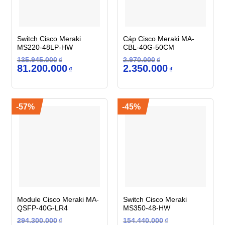
Switch Cisco Meraki
Cáp Cisco Meraki MA-
MS220-48LP-HW
CBL-40G-50CM
135.945.000
₫
2.970.000
₫
Giá
Giá
Giá
Giá
81.200.000
2.350.000
₫
₫
gốc
hiện
gốc
hiện
là:
tại
là:
tại
135.945.000₫.
là:
2.970.000₫.
là:
81.200.000₫.
2.350.000₫.
-57%
-45%
Module Cisco Meraki MA-
Switch Cisco Meraki
QSFP-40G-LR4
MS350-48-HW
294.300.000
₫
154.440.000
₫