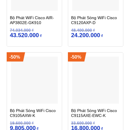
Bộ Phát WiFi Cisco AIR-
Bộ Phát Sóng WiFi Cisco
AP3802E-GK910
C9120AXP-D
74.034.000
₫
48.400.000
₫
Giá
Giá
Giá
Giá
43.520.000
24.200.000
₫
₫
gốc
hiện
gốc
hiện
là:
tại
là:
tại
74.034.000₫.
là:
48.400.000₫.
là:
43.520.000₫.
24.200.000₫.
-50%
-50%
Bộ Phát Sóng WiFi Cisco
Bộ Phát Sóng WiFi Cisco
C9105AXW-K
C9115AXE-EWC-K
19.600.000
₫
33.600.000
₫
Giá
Giá
Giá
Giá
9.805.000
16.800.000
₫
₫