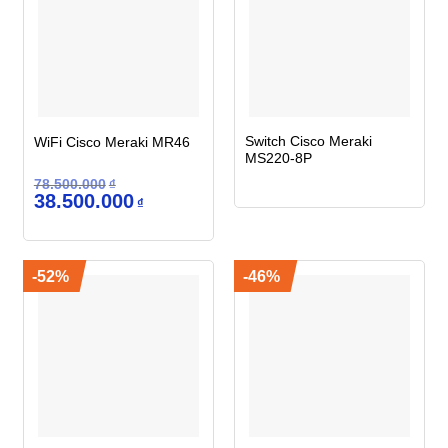
Switch Cisco Meraki
WiFi Cisco Meraki MR46
MS220-8P
78.500.000
₫
Giá
Giá
38.500.000
₫
gốc
hiện
là:
tại
78.500.000₫.
là:
38.500.000₫.
-52%
-46%