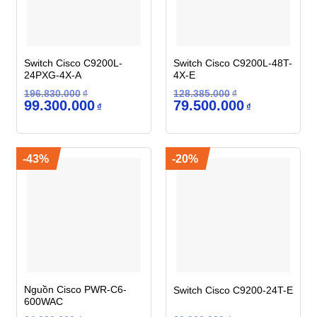
Switch Cisco C9200L-
Switch Cisco C9200L-48T-
24PXG-4X-A
4X-E
196.830.000
₫
128.385.000
₫
Giá
Giá
Giá
Giá
99.300.000
79.500.000
₫
₫
gốc
hiện
gốc
hiện
là:
tại
là:
tại
196.830.000₫.
là:
128.385.000₫.
là:
99.300.000₫.
79.500.000₫.
-43%
-20%
Nguồn Cisco PWR-C6-
Switch Cisco C9200-24T-E
600WAC