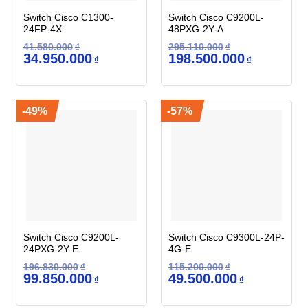
Switch Cisco C1300-
Switch Cisco C9200L-
24FP-4X
48PXG-2Y-A
41.580.000
₫
295.110.000
₫
Giá
Giá
Giá
Giá
34.950.000
198.500.000
₫
₫
gốc
hiện
gốc
hiện
là:
tại
là:
tại
41.580.000₫.
là:
295.110.000₫.
là:
34.950.000₫.
198.500.000
-49%
-57%
Switch Cisco C9200L-
Switch Cisco C9300L-24P-
24PXG-2Y-E
4G-E
196.830.000
₫
115.200.000
₫
Giá
Giá
Giá
Giá
99.850.000
49.500.000
₫
₫
gốc
hiện
gốc
hiện
là:
tại
là:
tại
196.830.000₫.
là:
115.200.000₫.
là: