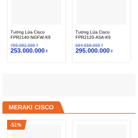
Tường Lửa Cisco
Tường Lửa Cisco
FPR2140-NGFW-K9
FPR2120-ASA-K9
755.082.000
₫
684.558.000
₫
Giá
Giá
Giá
Giá
253.000.000
295.000.000
₫
₫
gốc
hiện
gốc
hiện
là:
tại
là:
tại
755.082.000₫.
là:
684.558.000₫.
là:
253.000.000₫.
295.000.000
MERAKI CISCO
-51%