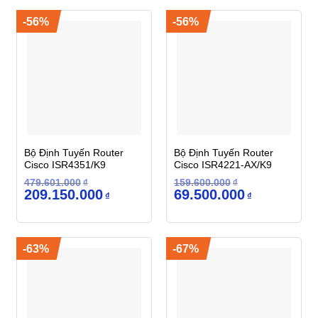
443.500.000₫.
69.500.000₫.
-56%
-56%
Bộ Định Tuyến Router
Bộ Định Tuyến Router
Cisco ISR4351/K9
Cisco ISR4221-AX/K9
479.601.000
₫
159.600.000
₫
Giá
Giá
Giá
Giá
209.150.000
69.500.000
₫
₫
gốc
hiện
gốc
hiện
là:
tại
là:
tại
479.601.000₫.
là:
159.600.000₫.
là:
209.150.000₫.
69.500.000₫.
-63%
-67%